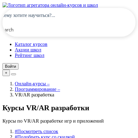
Search
Каталог курсов
Акции школ
Рейтинг школ
Войти
+
Онлайн-курсы
–
Программирование
–
VR/AR разработка
Курсы VR/AR разработки
Курсы по VR/AR разработке игр и приложений
#
Посмотреть список
#
Подобрать курс со скидкой