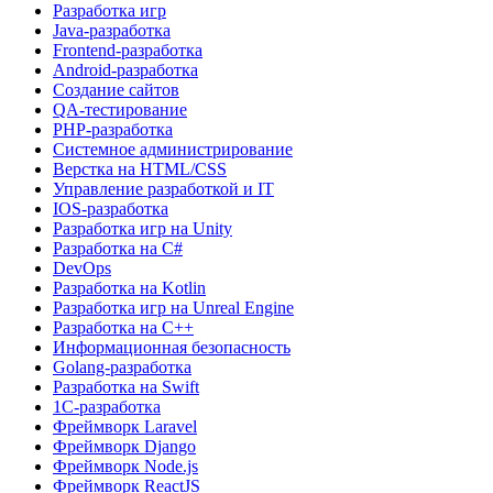
Разработка игр
Java-разработка
Frontend-разработка
Android-разработка
Создание сайтов
QA-тестирование
PHP-разработка
Системное администрирование
Верстка на HTML/CSS
Управление разработкой и IT
IOS-разработка
Разработка игр на Unity
Разработка на C#
DevOps
Разработка на Kotlin
Разработка игр на Unreal Engine
Разработка на C++
Информационная безопасность
Golang-разработка
Разработка на Swift
1C-разработка
Фреймворк Laravel
Фреймворк Django
Фреймворк Node.js
Фреймворк ReactJS