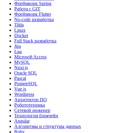
Фреймворк Spring
Работа с GIT
Фреймворк Flutter
No-code разработка
Tilda
Linux
Docker
Full Stack разработка
Jira
Lua
Microsoft Access
MySQL
Nuxt.js
Oracle SQL
Pascal
PostgreSQL
Vue.js
Wordpress
Архитектор ПО
Робототехника
Сетевой инженер
Технология блокчейн
Angular
Алгоритмы и структуры данных
Ruby