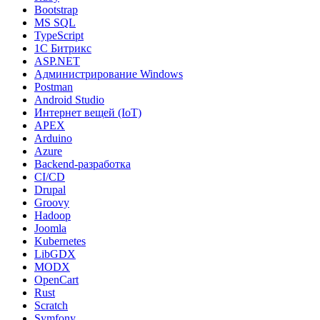
Bootstrap
MS SQL
TypeScript
1С Битрикс
ASP.NET
Администрирование Windows
Postman
Android Studio
Интернет вещей (IoT)
APEX
Arduino
Azure
Backend-разработка
CI/CD
Drupal
Groovy
Hadoop
Joomla
Kubernetes
LibGDX
MODX
OpenCart
Rust
Scratch
Symfony