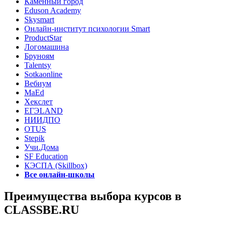
Каменный город
Eduson Academy
Skysmart
Онлайн-институт психологии Smart
ProductStar
Логомашина
Бруноям
Talentsy
Sotkaonline
Вебиум
MaEd
Хекслет
ЕГЭLAND
НИИДПО
OTUS
Stepik
Учи.Дома
SF Education
КЭСПА (Skillbox)
Все онлайн-школы
Преимущества выбора курсов в
CLASSBE.RU