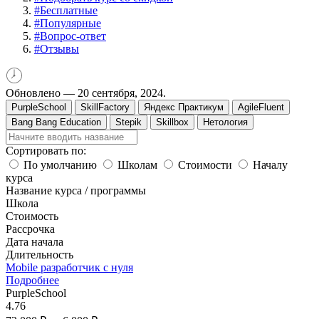
#
Бесплатные
#
Популярные
#
Вопрос-ответ
#
Отзывы
Обновлено —
20 сентября, 2024.
PurpleSchool
SkillFactory
Яндекс Практикум
AgileFluent
Bang Bang Education
Stepik
Skillbox
Нетология
Сортировать по:
По умолчанию
Школам
Стоимости
Началу
курса
Название курса / программы
Школа
Стоимость
Рассрочка
Дата начала
Длительность
Mobile разработчик с нуля
Подробнее
PurpleSchool
4.76