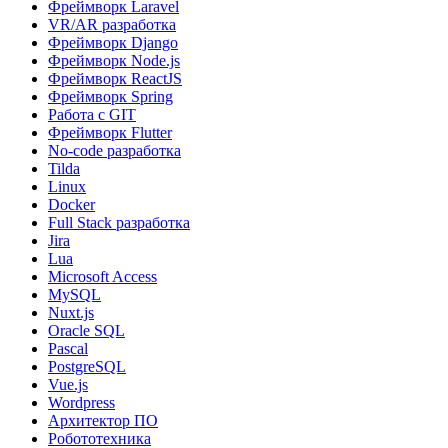
Фреймворк Laravel
VR/AR разработка
Фреймворк Django
Фреймворк Node.js
Фреймворк ReactJS
Фреймворк Spring
Работа с GIT
Фреймворк Flutter
No-code разработка
Tilda
Linux
Docker
Full Stack разработка
Jira
Lua
Microsoft Access
MySQL
Nuxt.js
Oracle SQL
Pascal
PostgreSQL
Vue.js
Wordpress
Архитектор ПО
Робототехника