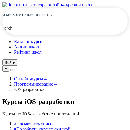
Search
Каталог курсов
Акции школ
Рейтинг школ
Войти
+
Онлайн-курсы
–
Программирование
–
IOS-разработка
Курсы iOS-разработки
Курсы по IOS-разработке приложений
#
Посмотреть список
#
Подобрать курс со скидкой