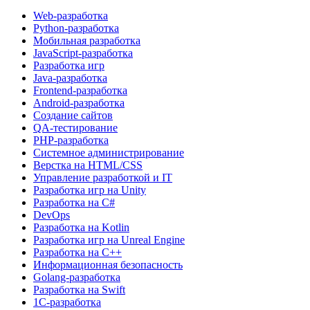
Web-разработка
Python-разработка
Мобильная разработка
JavaScript-разработка
Разработка игр
Java-разработка
Frontend-разработка
Android-разработка
Создание сайтов
QA-тестирование
PHP-разработка
Системное администрирование
Верстка на HTML/CSS
Управление разработкой и IT
Разработка игр на Unity
Разработка на C#
DevOps
Разработка на Kotlin
Разработка игр на Unreal Engine
Разработка на C++
Информационная безопасность
Golang-разработка
Разработка на Swift
1C-разработка