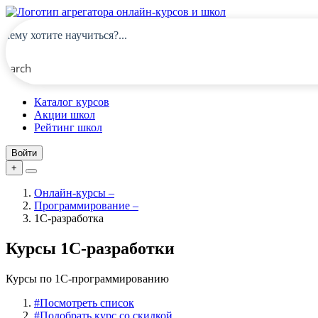
Search
Каталог курсов
Акции школ
Рейтинг школ
Войти
+
Онлайн-курсы
–
Программирование
–
1C-разработка
Курсы 1С-разработки
Курсы по 1С-программированию
#
Посмотреть список
#
Подобрать курс со скидкой