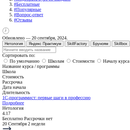
#
Бесплатные
#
Популярные
#
Вопрос-ответ
#
Отзывы
Обновлено —
20 сентября, 2024.
Нетология
Яндекс Практикум
SkillFactory
Бруноям
Skillbox
Сортировать по:
По умолчанию
Школам
Стоимости
Началу курса
Название курса / программы
Школа
Стоимость
Рассрочка
Дата начала
Длительность
1С-программист: первые шаги в профессию
Подробнее
Нетология
4.17
Бесплатно
Рассрочки нет
20 Сентября
2 недели