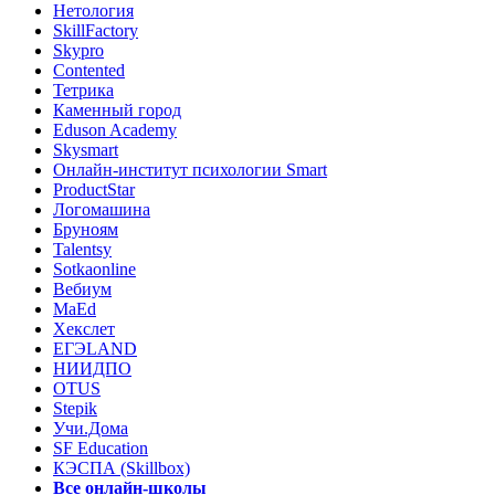
Нетология
SkillFactory
Skypro
Contented
Тетрика
Каменный город
Eduson Academy
Skysmart
Онлайн-институт психологии Smart
ProductStar
Логомашина
Бруноям
Talentsy
Sotkaonline
Вебиум
MaEd
Хекслет
ЕГЭLAND
НИИДПО
OTUS
Stepik
Учи.Дома
SF Education
КЭСПА (Skillbox)
Все онлайн-школы