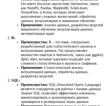
Он имеет богатую экосистему библиотек, таких
как NumPy, Pandas, Matplotlib, Scikit-learn,
TensorFlow и Keras, которые облегчают
выполнение сложных вычислений, обработку
данных, визуализацию и машинное обучение.
Применение:
Анализ данных, разработка моделей
машинного обучения, визуализация данных,
автоматизация задач.
R:
Преимущества:
R – это язык, специально
разработанный для статистического анализа и
визуализации данных. Он предоставляет
множество пакетов и библиотек, таких как ggplot2,
dplyr, tidyr, которые идеально подходят для
сложного статистического анализа и графиков.
Применение:
Статистический анализ,
визуализация данных, обработка данных,
разработка моделей.
SQL:
Преимущества:
SQL (Structured Query Language)
является стандартом для работы с базами данных.
Знание SQL позволяет эффективно извлекать,
манипулировать и анализировать данные,
хранящиеся в реляционных базах данных.
Применение:
Извлечение данных из баз данных,