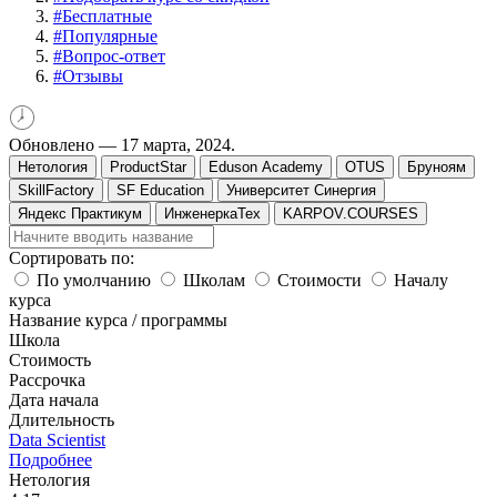
#
Бесплатные
#
Популярные
#
Вопрос-ответ
#
Отзывы
Обновлено —
17 марта, 2024.
Нетология
ProductStar
Eduson Academy
OTUS
Бруноям
SkillFactory
SF Education
Университет Синергия
Яндекс Практикум
ИнженеркаТех
KARPOV.COURSES
Сортировать по:
По умолчанию
Школам
Стоимости
Началу
курса
Название курса / программы
Школа
Стоимость
Рассрочка
Дата начала
Длительность
Data Scientist
Подробнее
Нетология