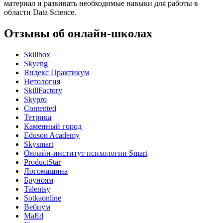
материал и развивать необходимые навыки для работы в
области Data Science.
Отзывы об онлайн-школах
Skillbox
Skyeng
Яндекс Практикум
Нетология
SkillFactory
Skypro
Contented
Тетрика
Каменный город
Eduson Academy
Skysmart
Онлайн-институт психологии Smart
ProductStar
Логомашина
Бруноям
Talentsy
Sotkaonline
Вебиум
MaEd