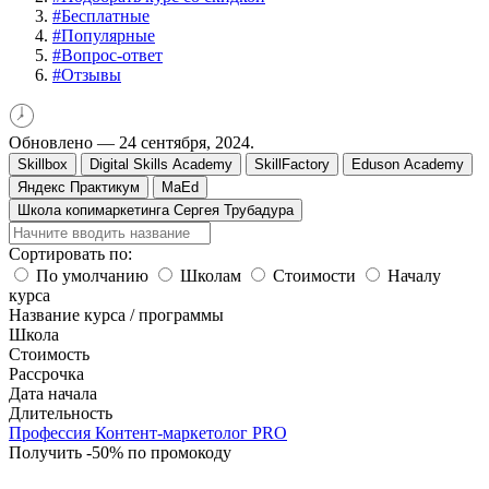
#
Бесплатные
#
Популярные
#
Вопрос-ответ
#
Отзывы
Обновлено —
24 сентября, 2024.
Skillbox
Digital Skills Academy
SkillFactory
Eduson Academy
Яндекс Практикум
MaEd
Школа копимаркетинга Сергея Трубадура
Сортировать по:
По умолчанию
Школам
Стоимости
Началу
курса
Название курса / программы
Школа
Стоимость
Рассрочка
Дата начала
Длительность
Профессия Контент-маркетолог PRO
Получить -50% по промокоду