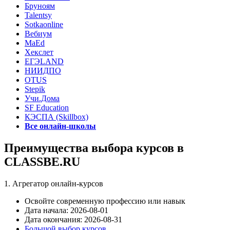
Бруноям
Talentsy
Sotkaonline
Вебиум
MaEd
Хекслет
ЕГЭLAND
НИИДПО
OTUS
Stepik
Учи.Дома
SF Education
КЭСПА (Skillbox)
Все онлайн-школы
Преимущества выбора курсов в
CLASSBE.RU
1. Агрегатор онлайн-курсов
Освойте современную профессию или навык
Дата начала: 2026-08-01
Дата окончания: 2026-08-31
Большой выбор курсов