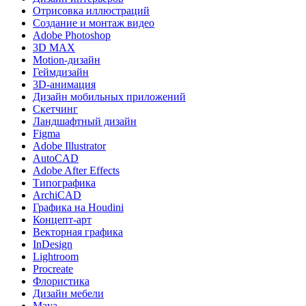
Отрисовка иллюстраций
Создание и монтаж видео
Adobe Photoshop
3D MAX
Motion-дизайн
Геймдизайн
3D-анимация
Дизайн мобильных приложений
Скетчинг
Ландшафтный дизайн
Figma
Adobe Illustrator
AutoCAD
Adobe After Effects
Типографика
ArchiCAD
Графика на Houdini
Концепт-арт
Векторная графика
InDesign
Lightroom
Procreate
Флористика
Дизайн мебели
Maya