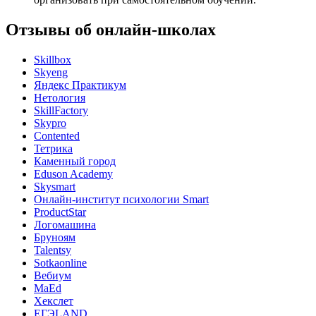
Отзывы об онлайн-школах
Skillbox
Skyeng
Яндекс Практикум
Нетология
SkillFactory
Skypro
Contented
Тетрика
Каменный город
Eduson Academy
Skysmart
Онлайн-институт психологии Smart
ProductStar
Логомашина
Бруноям
Talentsy
Sotkaonline
Вебиум
MaEd
Хекслет
ЕГЭLAND