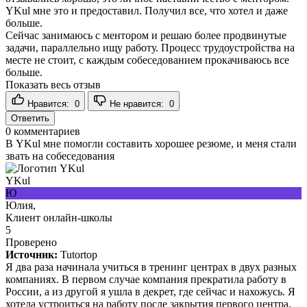
YKul мне это и предоставил. Получил все, что хотел и даже
больше.
Сейчас занимаюсь с ментором и решаю более продвинутые
задачи, параллельно ищу работу. Процесс трудоустройства на
месте не стоит, с каждым собеседованием прокачиваюсь все
больше.
Показать весь отзыв
Нравится:
0
Не нравится:
0
Ответить
0
комментариев
В YKul мне помогли составить хорошее резюме, и меня стали
звать на собеседования
YKul
Ю
Юлия,
Клиент онлайн-школы
5
Проверено
Источник:
Tutortop
Я два раза начинала учиться в тренинг центрах в двух разных
компаниях. В первом случае компания прекратила работу в
России, а из другой я ушла в декрет, где сейчас и нахожусь. Я
хотела устроиться на работу после закрытия первого центра,