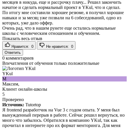
месяцев в никуда, еще и рассрочку плачу... Решил закончить
начатое и сделать нормальный проект в YKul, что и сделал.
По итогу мне составили хорошее резюме, я получил хорошие
навыки и за месяц уже позвали на 6 собеседований, одно из
которых, уже дало оффер.
Очень рад, что в нашем рунете еще остались нормальные
школы с человеческим отношением и обучением.
Показать весь отзыв
Нравится:
0
Не нравится:
0
Ответить
0
комментариев
Впечатления от обучения только положительные
YKul
М
Максим,
Клиент онлайн-школы
5
Проверено
Источник:
Tutortop
Я frontend разработчик на Vue 3 с годом опыта. У меня был
вынужденный перерыв в работе. Сейчас решил вернуться, но
много что забылось. Обратился в компанию YKul, так как
прочитал в интернете про их формат менторинга. Для меня