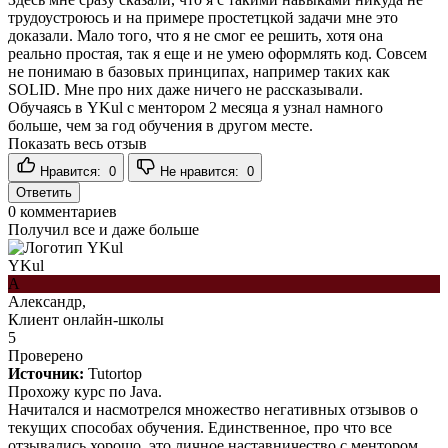
трудоустроюсь и на примере простетцкой задачи мне это
доказали. Мало того, что я не смог ее решить, хотя она
реально простая, так я еще и не умею оформлять код. Совсем
не понимаю в базовых принципах, например таких как
SOLID. Мне про них даже ничего не рассказывали.
Обучаясь в YKul с ментором 2 месяца я узнал намного
больше, чем за год обучения в другом месте.
Показать весь отзыв
Нравится:
0
Не нравится:
0
Ответить
0
комментариев
Получил все и даже больше
YKul
А
Александр,
Клиент онлайн-школы
5
Проверено
Источник:
Tutortop
Прохожу курс по Java.
Начитался и насмотрелся множество негативных отзывов о
текущих способах обучения. Единственное, про что все
отзывались хорошо, это личное наставничество с ментором.