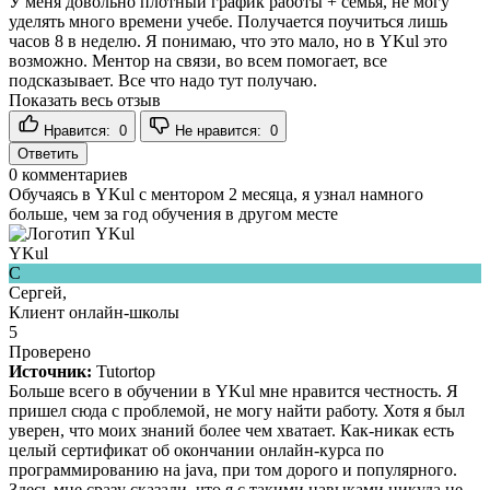
У меня довольно плотный график работы + семья, не могу
уделять много времени учебе. Получается поучиться лишь
часов 8 в неделю. Я понимаю, что это мало, но в YKul это
возможно. Ментор на связи, во всем помогает, все
подсказывает. Все что надо тут получаю.
Показать весь отзыв
Нравится:
0
Не нравится:
0
Ответить
0
комментариев
Обучаясь в YKul с ментором 2 месяца, я узнал намного
больше, чем за год обучения в другом месте
YKul
С
Сергей,
Клиент онлайн-школы
5
Проверено
Источник:
Tutortop
Больше всего в обучении в YKul мне нравится честность. Я
пришел сюда с проблемой, не могу найти работу. Хотя я был
уверен, что моих знаний более чем хватает. Как-никак есть
целый сертификат об окончании онлайн-курса по
программированию на java, при том дорого и популярного.
Здесь мне сразу сказали, что я с такими навыками никуда не