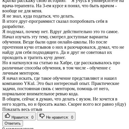
Кратко расскажу свою историю: ""Я учусь в университете на
врача-терапевта. На 3-ем курсе я понял, что быть врачом -
вообще не для меня.
Я не знал, куда податься, что делать.
В итоге друг-программист сказал попробовать себя в
разработке.
Я подумал, почему нет. Вдруг действительно это то самое.
Начал изучать эту тему, смотрел доступные варианты
обучения. Везде были одни онлайн-школы. Но после
прочтения кучи отзывов о них я разочаровался, думал, что не
найду для себя подходящего. Да и друг не советовал их
проходить и тратить кучу денег.
Но я наткнулся на статью на Хабре, где рассказывалось про
различные способы обучения, в том числе - обучение с
личным ментором.
Я начал искать, где такое обучение представляют и нашел
компанию YKul. Это был интересный опыт. Практические
задачи, постоянная связь с ментором, помощь от него,
нормальное внимательное ревью кода.
В общем, сейчас я думаю, что делать с вузом. Не хочется в
него ходить, но и бросать жалко. Скорее всего все равно уйду)
Показать весь отзыв
Нравится:
0
Не нравится:
0
Ответить
0
комментариев