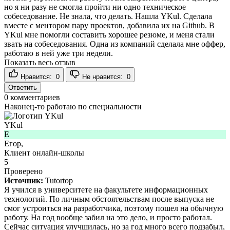
но я ни разу не смогла пройти ни одно техническое
собеседование. Не знала, что делать. Нашла YKul. Сделала
вместе с ментором пару проектов, добавила их на Github. В
YKul мне помогли составить хорошее резюме, и меня стали
звать на собеседования. Одна из компаний сделала мне оффер,
работаю в ней уже три недели.
Показать весь отзыв
Нравится:
0
Не нравится:
0
Ответить
0
комментариев
Наконец-то работаю по специальности
YKul
Е
Егор,
Клиент онлайн-школы
5
Проверено
Источник:
Tutortop
Я учился в университете на факультете информационных
технологий. По личным обстоятельствам после выпуска не
смог устроиться на разработчика, поэтому пошел на обычную
работу. На год вообще забил на это дело, и просто работал.
Сейчас ситуация улучшилась, но за год много всего подзабыл,