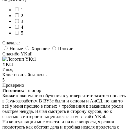
1
2
3
4
5
Сначала:
Новые
Хорошие
Плохие
Спасибо YKul!
YKul
Илья,
Клиент онлайн-школы
5
Проверено
Источник:
Tutortop
Ближе к окончанию обучения в университете захотел попасть
в Java-разработку. В ВУЗе были и основы и АиСД, но как то
всё у меня прошло в попых + требования к вакансиям росли
быстрее некуда. Начал смотреть в сторону курсов, но к
счастью в интернете зацепился глазом за сайт YKul.
На консультации мне ответили на все вопросы, я решил
посмотреть как обстоят дела и пробная неделя пролетела с