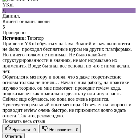
YKul
Д
Даниил,
Клиент онлайн-школы
5
Проверено
Источник:
Tutortop
Пришел в YKul обучаться на Java. Знаний изначально почти
не было, проходил бесплатные курсы на других платформах.
Но ничего толком не понимал. Не было какой-то
структурированности в знаниях, не мог нормально их
применить. Вроде бы знал все основы, но что с ними делать
нет.
Обратился к ментору и понял, что я даже теоретические
основы толком не понял… Начал с ним работу, на практике
изучаю теорию, он мне помогает: проводит review кода,
подсказывает как правильно сделать ту или иную часть.
Сейчас еще обучаюсь, но пока все очень нравится.
Чувствуется реальный опыт ментора. Отвечает на вопросы и
проводит review очень быстро, не приходится долго ждать
ответа. Так что, рекомендую.
Показать весь отзыв
Нравится:
0
Не нравится:
0
Ответить