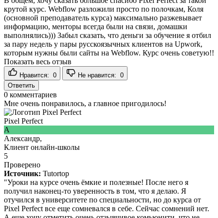
В общем, хочу сказать большое спасибо Pixel Perfect за такой
крутой курс. Webflow разложили просто по полочкам, Коля
(основной преподаватель курса) максимально разжевывает
информацию, менторы всегда были на связи, домашки
выполнялись))) Забыл сказать, что деньги за обучение я отбил
за пару недель у пары русскоязычных клиентов на Upwork,
которым нужны были сайты на Webflow. Курс очень советую!!
Показать весь отзыв
Нравится:
0
Не нравится:
0
Ответить
0
комментариев
Мне очень понравилось, а главное пригодилось!
Pixel Perfect
А
Александр,
Клиент онлайн-школы
5
Проверено
Источник:
Tutortop
"Уроки на курсе очень ёмкие и полезные! После него я
получил наконец-то уверенность в том, что я делаю. Я
отучился в университете по специальности, но до курса от
Pixel Perfect все еще сомневался в себе. Сейчас сомнений нет.
А еще хочу отметить очень отзывчивое комьюнити, что не