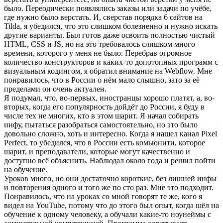
было. Переодически появлялись заказы или задачи по учёбе,
где нужно было верстать. И, сверстав порядка 6 сайтов на
Tilda, я убедился, что это слишком болезненно и нужно искать
другие варианты. Был готов даже освоить полностью чистый
HTML, CSS и JS, но на это требовалось слишком много
времени, которого у меня не было. Перебрав огромное
количество конструкторов и каких-то допотопных программ с
визуальным кодингом, я обратил внимание на Webflow. Мне
понравилось, что в России о нём мало слышно, зато за её
пределами он очень актуален.
Я подумал, что, во-первых, иностранцы хорошо платят, а, во-
вторых, когда его популярность дойдёт до России, я буду в
числе тех не многих, кто в этом шарит. Я начал собирать
инфу, пытаться разобраться самостоятельно, но это было
довольно сложно, хоть и интересно. Когда я нашел канал Pixel
Perfect, то убедился, что в России есть комьюнити, которое
шарит, и преподаватели, которые могут качественно и
доступно всё объяснить. Наблюдал около года и решил пойти
на обучение.
Уроков много, но они достаточно короткие, без лишней инфы
и повторения одного и того же по сто раз. Мне это подходит.
Понравилось, что на уроках со мной говорят те же, кого я
видел на YouTube, потому что до этого был опыт, когда шёл на
обучение к одному человеку, а обучали какие-то ноунеймы с