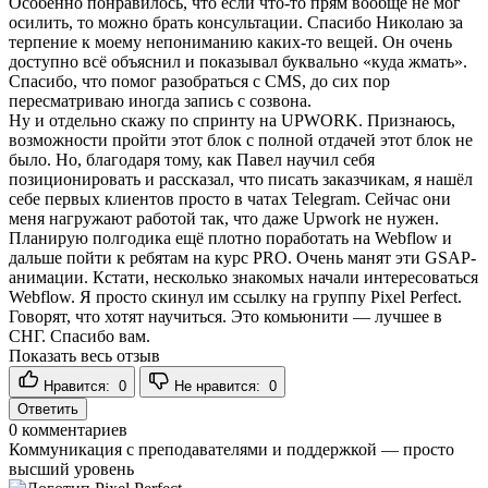
Особенно понравилось, что если что-то прям вообще не мог
осилить, то можно брать консультации. Спасибо Николаю за
терпение к моему непониманию каких-то вещей. Он очень
доступно всё объяснил и показывал буквально «куда жмать».
Спасибо, что помог разобраться с CMS, до сих пор
пересматриваю иногда запись с созвона.
Ну и отдельно скажу по спринту на UPWORK. Признаюсь,
возможности пройти этот блок с полной отдачей этот блок не
было. Но, благодаря тому, как Павел научил себя
позиционировать и рассказал, что писать заказчикам, я нашёл
себе первых клиентов просто в чатах Telegram. Сейчас они
меня нагружают работой так, что даже Upwork не нужен.
Планирую полгодика ещё плотно поработать на Webflow и
дальше пойти к ребятам на курс PRO. Очень манят эти GSAP-
анимации. Кстати, несколько знакомых начали интересоваться
Webflow. Я просто скинул им ссылку на группу Pixel Perfect.
Говорят, что хотят научиться. Это комьюнити — лучшее в
СНГ. Спасибо вам.
Показать весь отзыв
Нравится:
0
Не нравится:
0
Ответить
0
комментариев
Коммуникация с преподавателями и поддержкой — просто
высший уровень