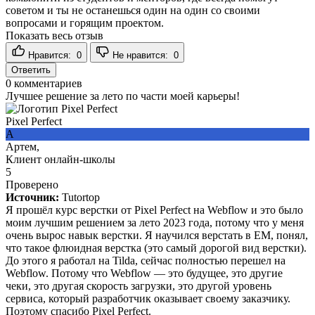
советом и ты не останешься один на один со своими
вопросами и горящим проектом.
Показать весь отзыв
Нравится:
0
Не нравится:
0
Ответить
0
комментариев
Лучшее решение за лето по части моей карьеры!
Pixel Perfect
А
Артем,
Клиент онлайн-школы
5
Проверено
Источник:
Tutortop
Я прошёл курс верстки от Pixel Perfect на Webflow и это было
моим лучшим решением за лето 2023 года, потому что у меня
очень вырос навык верстки. Я научился верстать в EM, понял,
что такое флюидная верстка (это самый дорогой вид верстки).
До этого я работал на Tilda, сейчас полностью перешел на
Webflow. Потому что Webflow — это будущее, это другие
чеки, это другая скорость загрузки, это другой уровень
сервиса, который разработчик оказывает своему заказчику.
Поэтому спасибо Pixel Perfect.