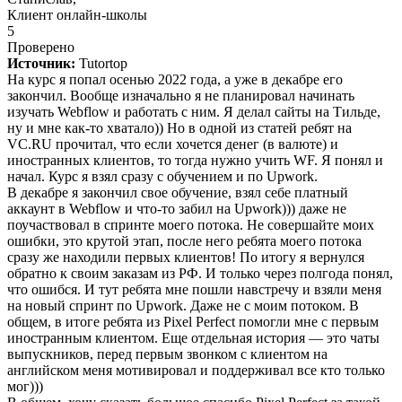
Клиент онлайн-школы
5
Проверено
Источник:
Tutortop
На курс я попал осенью 2022 года, а уже в декабре его
закончил. Вообще изначально я не планировал начинать
изучать Webflow и работать с ним. Я делал сайты на Тильде,
ну и мне как-то хватало)) Но в одной из статей ребят на
VC.RU прочитал, что если хочется денег (в валюте) и
иностранных клиентов, то тогда нужно учить WF. Я понял и
начал. Курс я взял сразу с обучением и по Upwork.
В декабре я закончил свое обучение, взял себе платный
аккаунт в Webflow и что-то забил на Upwork))) даже не
поучаствовал в спринте моего потока. Не совершайте моих
ошибки, это крутой этап, после него ребята моего потока
сразу же находили первых клиентов! По итогу я вернулся
обратно к своим заказам из РФ. И только через полгода понял,
что ошибся. И тут ребята мне пошли навстречу и взяли меня
на новый спринт по Upwork. Даже не с моим потоком. В
общем, в итоге ребята из Pixel Perfect помогли мне с первым
иностранным клиентом. Еще отдельная история — это чаты
выпускников, перед первым звонком с клиентом на
английском меня мотивировал и поддерживал все кто только
мог)))