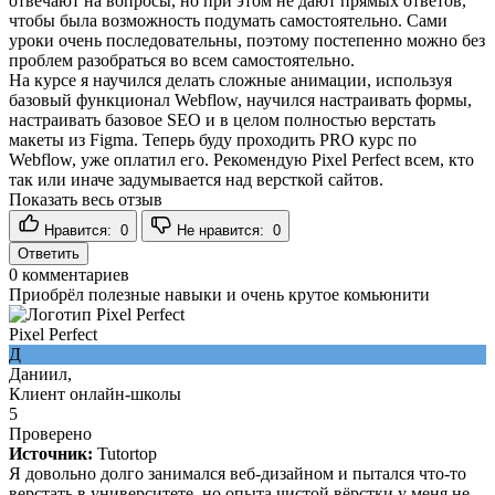
отвечают на вопросы, но при этом не дают прямых ответов,
чтобы была возможность подумать самостоятельно. Сами
уроки очень последовательны, поэтому постепенно можно без
проблем разобраться во всем самостоятельно.
На курсе я научился делать сложные анимации, используя
базовый функционал Webflow, научился настраивать формы,
настраивать базовое SEO и в целом полностью верстать
макеты из Figma. Теперь буду проходить PRO курс по
Webflow, уже оплатил его. Рекомендую Pixel Perfect всем, кто
так или иначе задумывается над версткой сайтов.
Показать весь отзыв
Нравится:
0
Не нравится:
0
Ответить
0
комментариев
Приобрёл полезные навыки и очень крутое комьюнити
Pixel Perfect
Д
Даниил,
Клиент онлайн-школы
5
Проверено
Источник:
Tutortop
Я довольно долго занимался веб-дизайном и пытался что-то
верстать в университете, но опыта чистой вёрстки у меня не