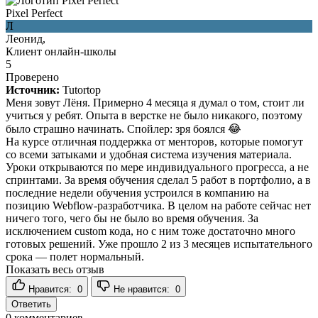
Pixel Perfect
Л
Леонид,
Клиент онлайн-школы
5
Проверено
Источник:
Tutortop
Меня зовут Лёня. Примерно 4 месяца я думал о том, стоит ли
учиться у ребят. Опыта в верстке не было никакого, поэтому
было страшно начинать. Спойлер: зря боялся 😂
На курсе отличная поддержка от менторов, которые помогут
со всеми затыками и удобная система изучения материала.
Уроки открываются по мере индивидуального прогресса, а не
спринтами. За время обучения сделал 5 работ в портфолио, а в
последние недели обучения устроился в компанию на
позицию Webflow-разработчика. В целом на работе сейчас нет
ничего того, чего бы не было во время обучения. За
исключением custom кода, но с ним тоже достаточно много
готовых решений. Уже прошло 2 из 3 месяцев испытательного
срока — полет нормальный.
Показать весь отзыв
Нравится:
0
Не нравится:
0
Ответить
0
комментариев