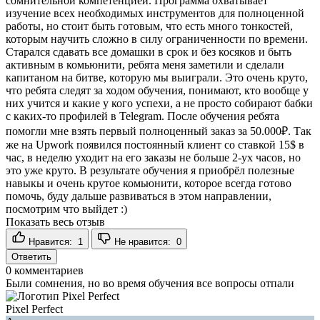
сомнительной компетенцией. Программа охватывает
изучение всех необходимых инструментов для полноценной
работы, но стоит быть готовым, что есть много тонкостей,
которым научить сложно в силу ограниченности по времени.
Старался сдавать все домашки в срок и без косяков и быть
активным в комьюнити, ребята меня заметили и сделали
капитаном на битве, которую мы выиграли. Это очень круто,
что ребята следят за ходом обучения, понимают, кто вообще у
них учится и какие у кого успехи, а не просто собирают бабки
с каких-то профилей в Telegram. После обучения ребята
помогли мне взять первый полноценный заказ за 50.000₽. Так
же на Upwork появился постоянный клиент со ставкой 15$ в
час, в неделю уходит на его заказы не больше 2-ух часов, но
это уже круто. В результате обучения я приобрёл полезные
навыкы и очень крутое комьюнити, которое всегда готово
помочь, буду дальше развиваться в этом направлении,
посмотрим что выйдет :)
Показать весь отзыв
Нравится:
1
Не нравится:
0
Ответить
0
комментариев
Были сомнения, но во время обучения все вопросы отпали
Pixel Perfect