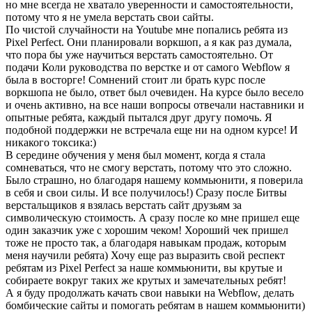
но мне всегда не хватало уверенности и самостоятельности,
потому что я не умела верстать свои сайты.
По чистой случайности на Youtube мне попались ребята из
Pixel Perfect. Они планировали воркшоп, а я как раз думала,
что пора бы уже научиться верстать самостоятельно. От
подачи Коли руководства по верстке и от самого Webflow я
была в восторге! Сомнений стоит ли брать курс после
воркшопа не было, ответ был очевиден. На курсе было весело
и очень активно, на все наши вопросы отвечали наставники и
опытные ребята, каждый пытался друг другу помочь. Я
подобной поддержки не встречала еще ни на одном курсе! И
никакого токсика:)
В середине обучения у меня был момент, когда я стала
сомневаться, что не смогу верстать, потому что это сложно.
Было страшно, но благодаря нашему коммьюнити, я поверила
в себя и свои силы. И все получилось!) Сразу после Битвы
верстальщиков я взялась верстать сайт друзьям за
символическую стоимость. А сразу после ко мне пришел еще
один заказчик уже с хорошим чеком! Хороший чек пришел
тоже не просто так, а благодаря навыкам продаж, которым
меня научили ребята) Хочу еще раз выразить свой респект
ребятам из Pixel Perfect за наше коммьюнити, вы крутые и
собираете вокруг таких же крутых и замечательных ребят!
А я буду продолжать качать свои навыки на Webflow, делать
бомбические сайты и помогать ребятам в нашем коммьюнити)