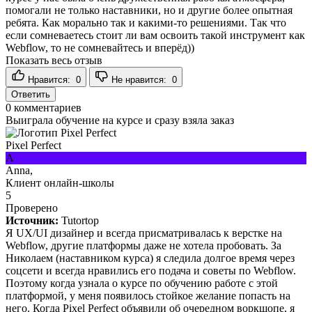
помогали не только наставники, но и другие более опытная
ребята. Как морально так и какими-то решениями. Так что
если сомневаетесь стоит ли вам освоить такой инструмент как
Webflow, то не сомневайтесь и вперёд))
Показать весь отзыв
Нравится:
0
Не нравится:
0
Ответить
0
комментариев
Выиграла обучение на курсе и сразу взяла заказ
Pixel Perfect
A
Anna,
Клиент онлайн-школы
5
Проверено
Источник:
Tutortop
Я UX/UI дизайнер и всегда присматривалась к верстке на
Webflow, другие платформы даже не хотела пробовать. За
Николаем (наставником курса) я следила долгое время через
соцсети и всегда нравились его подача и советы по Webflow.
Поэтому когда узнала о курсе по обучению работе с этой
платформой, у меня появилось стойкое желание попасть на
него. Когда Pixel Perfect объявили об очередном воркшопе, я