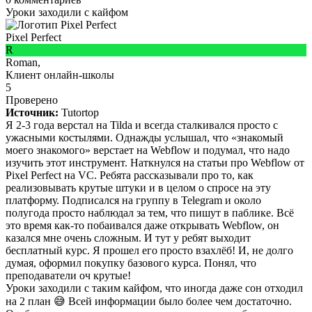
Уроки заходили с кайфом
Pixel Perfect
R
Roman,
Клиент онлайн-школы
5
Проверено
Источник:
Tutortop
Я 2-3 года верстал на Tilda и всегда сталкивался просто с
ужасными костылями. Однажды услышал, что «знакомый
моего знакомого» верстает на Webflow и подумал, что надо
изучить этот инструмент. Наткнулся на статьи про Webflow от
Pixel Perfect на VC. Ребята рассказывали про то, как
реализовывать крутые штуки и в целом о спросе на эту
платформу. Подписался на группу в Telegram и около
полугода просто наблюдал за тем, что пишут в паблике. Всё
это время как-то побаивался даже открывать Webflow, он
казался мне очень сложным. И тут у ребят выходит
бесплатный курс. Я прошел его просто взахлёб! И, не долго
думая, оформил покупку базового курса. Понял, что
преподаватели оч крутые!
Уроки заходили с таким кайфом, что иногда даже сон отходил
на 2 план 😅 Всей информации было более чем достаточно.