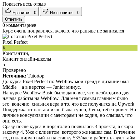
Показать весь отзыв
Нравится:
0
Не нравится:
0
Ответить
0
комментариев
Курс очень понравился, жалею, что раньше не записался
Pixel Perfect
К
Константин,
Клиент онлайн-школы
5
Проверено
Источник:
Tutortop
До курса Pixel Perfect по Webflow мой грейд в дизайне был
Middle+, а в верстке — Junior минус.
На курсе Webflow Basic было дано все, что необходимо для
начала работы на Webflow. Для меня самым главным было —
это, конечно, сильная вера в то, что все получится на Upwork.
Поддержка от наставников была супер, Леша, тебе привет. На
личные консультации с менторами не ходил, но слышал, что
они есть.
Сразу после курса в порфтолио появилось 3 проекта, а скоро
закончу 4. Уже с клиентом, которого же нашел сам. В течение
года планирую выйти на ставку $35/час и работать фулл тайм