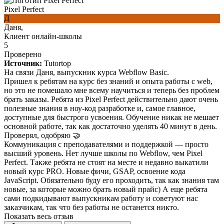
Pixel Perfect
Д
Даня,
Клиент онлайн-школы
5
Проверено
Источник:
Tutortop
На связи Даня, выпускник курса Webflow Basic.
Пришел к ребятам на курс без знаний и опыта работы с web,
но это не помешало мне всему научиться и теперь без проблем
брать заказы. Ребята из Pixel Perfect действительно дают очень
полезные знания в ноу-код разработке и, самое главное,
доступные для быстрого усвоения. Обучение никак не мешает
основной работе, так как достаточно уделять 40 минут в день.
Проверял, одобряю 🤝
Коммуникация с преподавателями и поддержкой — просто
высший уровень. Нет лучше школы по Webflow, чем Pixel
Perfect. Также ребята не стоят на месте и недавно выкатили
новый курс PRO. Новые фичи, GSAP, освоение кода
JavaScript. Обязательно буду его проходить, так как знания там
новые, за которые можно брать новый прайс) А еще ребята
сами подкидывают выпускникам работу и советуют нас
заказчикам, так что без работы не останется никто.
Показать весь отзыв