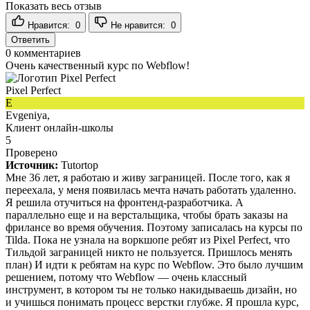
Показать весь отзыв
Нравится:
0
Не нравится:
0
Ответить
0
комментариев
Очень качественный курс по Webflow!
Pixel Perfect
E
Evgeniya,
Клиент онлайн-школы
5
Проверено
Источник:
Tutortop
Мне 36 лет, я работаю и живу заграницей. После того, как я
переехала, у меня появилась мечта начать работать удаленно.
Я решила отучиться на фронтенд-разработчика. А
параллельно еще и на верстальщика, чтобы брать заказы на
фрилансе во время обучения. Поэтому записалась на курсы по
Tilda. Пока не узнала на воркшопе ребят из Pixel Perfect, что
Тильдой заграницей никто не пользуется. Пришлось менять
план) И идти к ребятам на курс по Webflow. Это было лучшим
решением, потому что Webflow — очень классный
инструмент, в котором ты не только накидываешь дизайн, но
и учишься понимать процесс верстки глубже. Я прошла курс,