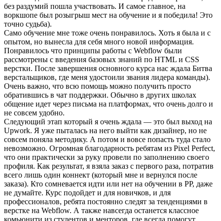
без раздумий пошла участвовать. И самое главное, на
воркшопе был розыгрыш мест на обучение и я победила! Это
точно судьба).
Само обучение мне тоже очень понравилось. Хоть я была и с
опытом, но вынесла для себя много новой информация.
Понравилось что принципы работы с Webflow были
рассмотрены с введения базовых знаний по HTML и CSS
верстки. После завершения основного курса нас ждала Битва
верстальщиков, где меня удостоили звания лидера команды).
Очень важно, что всю помощь можно получить просто
обратившись в чат поддержки. Обычно в других школах
общение идет через письма на платформах, что очень долго и
не совсем удобно.
Следующий этап который я очень ждала — это был выход на
Upwork. Я уже пыталась на него выйти как дизайнер, но не
совсем поняла методику. А потом и вовсе попасть туда стало
невозможно. Огромная благодарность ребятам из Pixel Perfect,
что они практически за руку провели по заполнению своего
профиля. Как результат, я взяла заказ с первого раза, потратив
всего лишь один коннект (который мне и вернулся после
заказа). Кто сомневается идти или нет на обучении в PP, даже
не думайте. Курс подойдет и для новичков, и для
профессионалов, ребята постоянно следят за тенденциями в
верстке на Webflow. А также навсегда останется классное
комьюнити из студентов и менторов, где всегда помогут