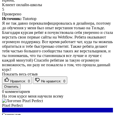
Ирина,
Клиент онлайн-школы
5
Проверено
Источник:
Tutortop
Я не так давно переквалифицировалась в дизайнера, поэтому
до обучения у меня был опыт верстания только на Тильде.
Благодаря курсам ребят я почувствовала себя уверенно и стала
верстать свои первые сайты на Webflow. Ребята оказывают
огромную поддержку. Все время работает чат, куда ты можешь
обратиться и тебе быстренько ответят. Также ребята делают
тебя частью большого сообщества таких же верстальщиков, и
ты понимаешь, что ты становишься все лучше и лучше с
каждой минутой) Спасибо ребятам за такую огромную
возможность, ни разу не пожалела о том, что прошла данный
курс!
Показать весь отзыв
Нравится:
0
Не нравится:
0
Ответить
0
комментариев
На этом курсе меня научили всему
Pixel Perfect
С
Станислав,