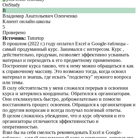
OnStudy
В
Владимир Анатольевич Оленченко
Клиент онлайн-школы
5
Проверено
Источник:
Tutortop
В прошлом (2022 г.) году оплатил Excel и Google-таблицы -
самый продуманный курс. Занимался с интересом. Курс ,
действительно, продуман, позволяет эффективно усваивать
материал и переходить к его предметному применению.
Построение курса таково, что к нему можно обращаться и как
к справочному массиву. Это возможно тогда, когда освоил
материал и знаешь, где искать "подсветку" нужного вопроса
или темы.
В силу обстоятельств у меня сложился перерыв в освоении
курса и затерялись координаты. Обратился к организаторам.
Они откликнулись быстро, доброжелательно и помогли
восстановить процесс освоения. Обращался к организаторам и
по другим вопросам и всегда получал полезный ответы.
В целом сложилось убеждение, что и курс обучения и его
организаторы отличаются эффективностью и
оперативностью.
Взял бы на себя смелость рекомендовать Excel и Google-
таблицы - самый продуманный курс и компанию, которая его