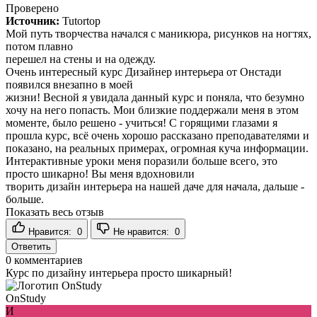
Проверено
Источник:
Tutortop
Мой путь творчества начался с маникюра, рисунков на ногтях,
потом плавно
перешел на стены и на одежду.
Очень интересный курс Дизайнер интерьера от Онстади
появился внезапно в моей
жизни! Весной я увидала данный курс и поняла, что безумно
хочу на него попасть. Мои близкие поддержали меня в этом
моменте, было решено - учиться! С горящими глазами я
прошла курс, всё очень хорошо рассказано преподавателями и
показано, на реальных примерах, огромная куча информации.
Интерактивные уроки меня поразили больше всего, это
просто шикарно! Вы меня вдохновили
творить дизайн интерьера на нашей даче для начала, дальше -
больше.
Показать весь отзыв
Нравится:
0
Не нравится:
0
Ответить
0
комментариев
Курс по дизайну интерьера просто шикарный!
OnStudy
И