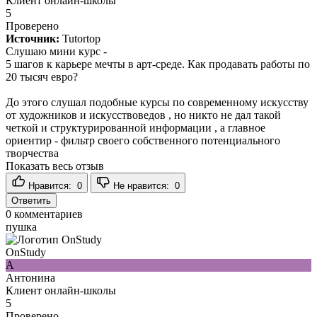
Клиент онлайн-школы
5
Проверено
Источник:
Tutortop
Слушаю мини курс -
5 шагов к карьере мечты в арт-среде. Как продавать работы по
20 тысяч евро?
До этого слушал подобные курсы по современному искусству
от художников и искусствоведов , но никто не дал такой
четкой и структурированной информации , а главное
ориентир - фильтр своего собственного потенциального
творчества
Показать весь отзыв
Нравится:
0
Не нравится:
0
Ответить
0
комментариев
пушка
OnStudy
А
Антонина
Клиент онлайн-школы
5
Проверено