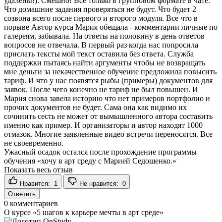
удалены!). Смешно! Все только в групповом формате в чате.
Что домашние задания проверяться не будут. Что будет 2
созвона всего после первого и второго модуля. Все что в
порыве Автор курса Мария обещала - комментарии личные по
галереям, забывала. На ответы на половину в день ответов
вопросов не отвечала. В первый раз когда нас попросила
прислать тексты мой текст оставила без ответа. Служба
поддержки пытаясь найти аргументы чтобы не возвращать
мне деньги за некачественное обучение предложила повысить
тариф. И что у нас появятся рыбы (примеры) документов для
заявок. После чего конечно не тариф не был повышен. И
Мария снова завела историю что нет примеров портфолио и
прочих документов не будет. Сама она как видимо их
сочинить сесть не может от вымышленного автора составить
именно как пример. И организаторы и автор находят 1000
отмазок. Многие заявленные видео встречи переносятся. Все
не своевременно.
Ужасный осадок остался после прохождение программы
обучения «хочу в арт среду с Марией Седошенко.»
Показать весь отзыв
Нравится:
1
Не нравится:
0
Ответить
0
комментариев
О курсе «5 шагов к карьере мечты в арт среде»