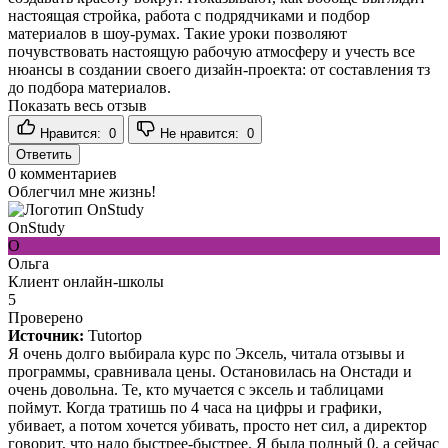
настоящая стройка, работа с подрядчиками и подбор
материалов в шоу-румах. Такие уроки позволяют
почувствовать настоящую рабочую атмосферу и учесть все
нюансы в создании своего дизайн-проекта: от составления тз
до подбора материалов.
Показать весь отзыв
Нравится:
0
Не нравится:
0
Ответить
0
комментариев
Облегчил мне жизнь!
OnStudy
О
Ольга
Клиент онлайн-школы
5
Проверено
Источник:
Tutortop
Я очень долго выбирала курс по Эксель, читала отзывы и
программы, сравнивала цены. Остановилась на Онстади и
очень довольна. Те, кто мучается с эксель и таблицами
поймут. Когда тратишь по 4 часа на цифры и графики,
убивает, а потом хочется убивать, просто нет сил, а директор
говорит, что надо быстрее-быстрее. Я была полный 0, а сейчас