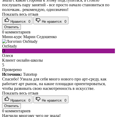
знала с какой стороны к этому подступиться, а стоило
послушать пару занятий - все просто начало становиться по
полочкам.. рекомендую, однозначно!
Показать весь отзыв
Нравится:
0
Не нравится:
0
Ответить
0
комментариев
Мини-курс Марии Седошенко
OnStudy
О
Олеся
Клиент онлайн-школы
5
Проверено
Источник:
Tutortop
Спасибо! Узнала для себя много нового про арт-среду, как
работает арт рынок, на какие площадки ориентироваться,
чтобы развивать свою насмотренность в искусстве.
Показать весь отзыв
Нравится:
0
Не нравится:
0
Ответить
0
комментариев
Научили многому чего не знала!