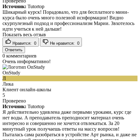
Проверено
Источник:
Tutortop
Шикарный курск! Порадовало, что для бесплатного мини-
курса было очень много полезной иснформации! Видно
скурпулезный подход и профессионализм Марии. Звхотелось
идти учиться к ней дальше!
Показать весь отзыв
Нравится:
0
Не нравится:
0
Ответить
0
комментариев
Очень информативно!
OnStudy
Л
Лика
Клиент онлайн-школы
5
Проверено
Источник:
Tutortop
Я действительно удивлена даже первыми уроками, курс где
нет воды. А преподаватель преподносит материал очень
интересно и совершенно не хочется отвлекаться. За 20
минутный урок получаешь ответы на массу вопросов!
Пыталась сама разобраться в устройстве Арт рынка, и даже не