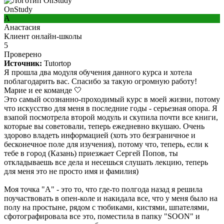
OnStudy
А
Анастасия
Клиент онлайн-школы
5
Проверено
Источник:
Tutortop
Я прошла два модуля обучения данного курса и хотела
поблагодарить вас. Спасибо за такую огромную работу!
Марие и ее команде 🤍
Это самый осознанно-проходимый курс в моей жизни, потому
что искусство для меня в последние годы - серьезная опора. Я
взапой посмотрела второй модуль и скупила почти все книги,
которые вы советовали, теперь ежедневно вкушаю. Очень
здорово владеть информацией (хоть это безграничное и
бесконечное поле для изучения), потому что, теперь, если к
тебе в город (Казань) приезжает Сергей Попов, ты
откладываешь все дела и несешься слушать лекцию, теперь
для меня это не просто имя и фамилия)
Моя точка "А" - это то, что где-то полгода назад я решила
поучаствовать в опен-коле и накидала все, что у меня было на
полу на простыне, рядом с тюбиками, кистями, шпателями,
сфотографировала все это, поместила в папку "SOON" и