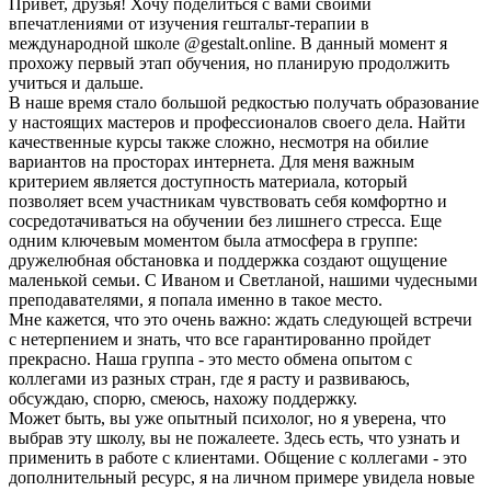
Привет, друзья! Хочу поделиться с вами своими
впечатлениями от изучения гештальт-терапии в
международной школе @gestalt.online. В данный момент я
прохожу первый этап обучения, но планирую продолжить
учиться и дальше.
В наше время стало большой редкостью получать образование
у настоящих мастеров и профессионалов своего дела. Найти
качественные курсы также сложно, несмотря на обилие
вариантов на просторах интернета. Для меня важным
критерием является доступность материала, который
позволяет всем участникам чувствовать себя комфортно и
сосредотачиваться на обучении без лишнего стресса. Еще
одним ключевым моментом была атмосфера в группе:
дружелюбная обстановка и поддержка создают ощущение
маленькой семьи. С Иваном и Светланой, нашими чудесными
преподавателями, я попала именно в такое место.
Мне кажется, что это очень важно: ждать следующей встречи
с нетерпением и знать, что все гарантированно пройдет
прекрасно. Наша группа - это место обмена опытом с
коллегами из разных стран, где я расту и развиваюсь,
обсуждаю, спорю, смеюсь, нахожу поддержку.
Может быть, вы уже опытный психолог, но я уверена, что
выбрав эту школу, вы не пожалеете. Здесь есть, что узнать и
применить в работе с клиентами. Общение с коллегами - это
дополнительный ресурс, я на личном примере увидела новые