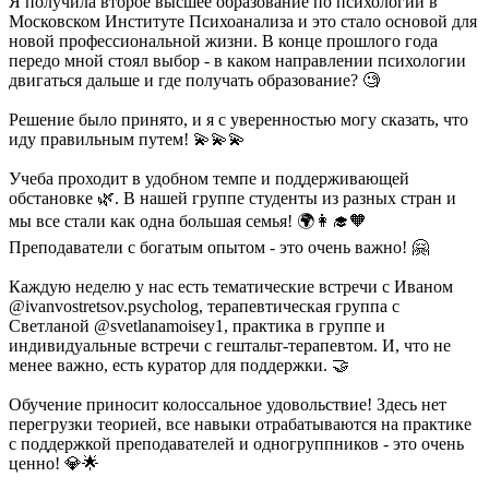
Я получила второе высшее образование по психологии в
Московском Институте Психоанализа и это стало основой для
новой профессиональной жизни. В конце прошлого года
передо мной стоял выбор - в каком направлении психологии
двигаться дальше и где получать образование? 🧐
Решение было принято, и я с уверенностью могу сказать, что
иду правильным путем! 💫💫💫
Учеба проходит в удобном темпе и поддерживающей
обстановке 🌿. В нашей группе студенты из разных стран и
мы все стали как одна большая семья! 🌍👩‍🎓🧡
Преподаватели с богатым опытом - это очень важно! 🤗
Каждую неделю у нас есть тематические встречи с Иваном
@ivanvostretsov.psycholog, терапевтическая группа с
Светланой @svetlanamoisey1, практика в группе и
индивидуальные встречи с гештальт-терапевтом. И, что не
менее важно, есть куратор для поддержки. 🤝
Обучение приносит колоссальное удовольствие! Здесь нет
перегрузки теорией, все навыки отрабатываются на практике
с поддержкой преподавателей и одногруппников - это очень
ценно! 💎🌟