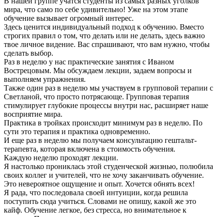
В нашей группе учатся студенты из самых разных уголков
мира, что само по себе удивительно! Уже на этом этапе
обучение вызывает огромный интерес.
Здесь ценится индивидуальный подход к обучению. Вместо
строгих правил о том, что делать или не делать, здесь важно
твое личное видение. Вас спрашивают, что вам нужно, чтобы
сделать выбор.
Раз в неделю у нас практические занятия с Иваном
Вострецовым. Мы обсуждаем лекции, задаем вопросы и
выполняем упражнения.
Также один раз в неделю мы участвуем в групповой терапии с
Светланой, что просто потрясающе. Групповая терапия
стимулирует глубокие процессы внутри нас, расширяет наше
восприятие мира.
Практика в тройках происходит минимум раз в неделю. По
сути это терапия и практика одновременно.
И еще раз в неделю мы получаем консультацию гештальт-
терапевта, которая включена в стоимость обучения.
Каждую неделю проходят лекции.
Я настолько прониклась этой студенческой жизнью, полюбила
своих коллег и учителей, что не хочу заканчивать обучение.
Это невероятное ощущение и опыт. Хочется обнять всех!
Я рада, что последовала своей интуиции, когда решила
поступить сюда учиться. Словами не опишу, какой же это
кайф. Обучение легкое, без стресса, но внимательное к