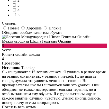
2
3
4
5
Сначала:
Новые
Хорошие
Плохие
Обладают особым талантом обучать
Международная Школа Гештальт Онлайн
S
Sevda
Клиент онлайн-школы
4
Проверено
Источник:
Tutortop
Я - консультант с 15 летним стажем. Я училась в разное время
на разных континентах у разных учителей. И, по правде
говоря, думала что удивить меня очень сложно. Но
преподавателям школы Гештальт-онлайн это удалось. Они
обладают не только мастерством гештальт терапии, но и
особым талантом ему обучать. Я с удовольствием иду на
каждое занятие: слушаю, чувствую, думаю; иногда смеюсь,
иногда плачу, всегда возвращаюсь.
Показать весь отзыв