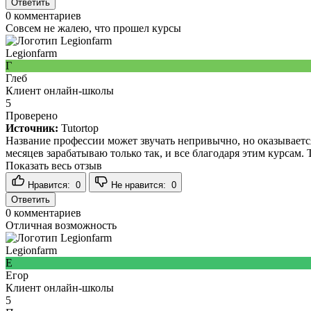
Ответить
0
комментариев
Совсем не жалею, что прошел курсы
Legionfarm
Г
Глеб
Клиент онлайн-школы
5
Проверено
Источник:
Tutortop
Название профессии может звучать непривычно, но оказывается 
месяцев зарабатываю только так, и все благодаря этим курсам.
Показать весь отзыв
Нравится:
0
Не нравится:
0
Ответить
0
комментариев
Отличная возможность
Legionfarm
Е
Егор
Клиент онлайн-школы
5