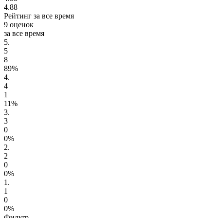
4.88
Рейтинг за все время
9 оценок
за все время
5.
5
8
89%
4.
4
1
11%
3.
3
0
0%
2.
2
0
0%
1.
1
0
0%
Фильтр