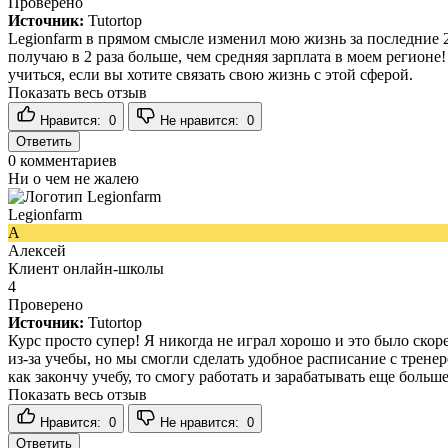
Проверено
Источник:
Tutortop
Legionfarm в прямом смысле изменил мою жизнь за последние 2
получаю в 2 раза больше, чем средняя зарплата в моем регион
учиться, если вы хотите связать свою жизнь с этой сферой.
Показать весь отзыв
Нравится:
0
Не нравится:
0
Ответить
0
комментариев
Ни о чем не жалею
Legionfarm
А
Алексей
Клиент онлайн-школы
4
Проверено
Источник:
Tutortop
Курс просто супер! Я никогда не играл хорошо и это было скоре
из-за учебы, но мы смогли сделать удобное расписание с тренер
как закончу учебу, то смогу работать и зарабатывать еще больше
Показать весь отзыв
Нравится:
0
Не нравится:
0
Ответить