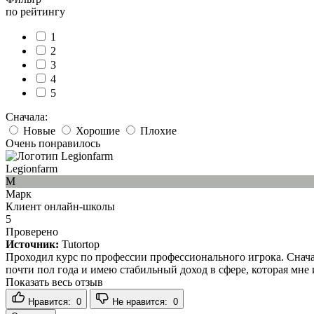
по рейтингу
1
2
3
4
5
Сначала:
Новые
Хорошие
Плохие
Очень понравилось
Legionfarm
М
Марк
Клиент онлайн-школы
5
Проверено
Источник:
Tutortop
Проходил курс по профессии профессионального игрока. Сначал
почти пол года и имею стабильный доход в сфере, которая мне 
Показать весь отзыв
Нравится:
0
Не нравится:
0