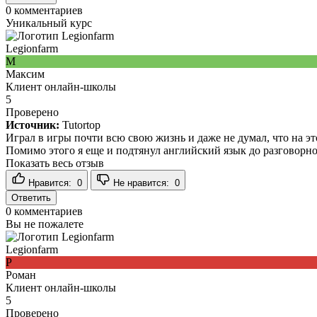
0
комментариев
Уникальный курс
Legionfarm
М
Максим
Клиент онлайн-школы
5
Проверено
Источник:
Tutortop
Играл в игры почти всю свою жизнь и даже не думал, что на эт
Помимо этого я еще и подтянул английский язык до разговорно
Показать весь отзыв
Нравится:
0
Не нравится:
0
Ответить
0
комментариев
Вы не пожалете
Legionfarm
Р
Роман
Клиент онлайн-школы
5
Проверено