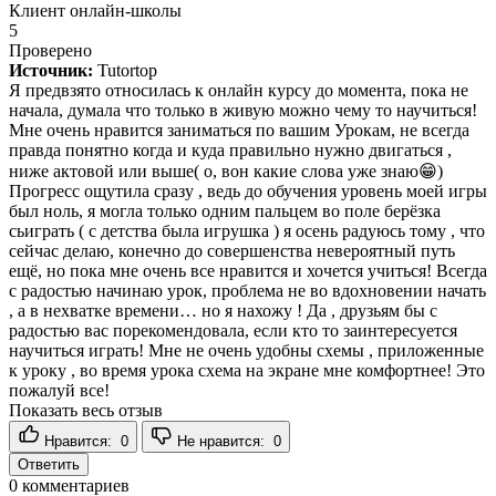
Клиент онлайн-школы
5
Проверено
Источник:
Tutortop
Я предвзято относилась к онлайн курсу до момента, пока не
начала, думала что только в живую можно чему то научиться!
Мне очень нравится заниматься по вашим Урокам, не всегда
правда понятно когда и куда правильно нужно двигаться ,
ниже актовой или выше( о, вон какие слова уже знаю😁)
Прогресс ощутила сразу , ведь до обучения уровень моей игры
был ноль, я могла только одним пальцем во поле берёзка
сьиграть ( с детства была игрушка ) я осень радуюсь тому , что
сейчас делаю, конечно до совершенства невероятный путь
ещё, но пока мне очень все нравится и хочется учиться! Всегда
с радостью начинаю урок, проблема не во вдохновении начать
, а в нехватке времени… но я нахожу ! Да , друзьям бы с
радостью вас порекомендовала, если кто то заинтересуется
научиться играть! Мне не очень удобны схемы , приложенные
к уроку , во время урока схема на экране мне комфортнее! Это
пожалуй все!
Показать весь отзыв
Нравится:
0
Не нравится:
0
Ответить
0
комментариев