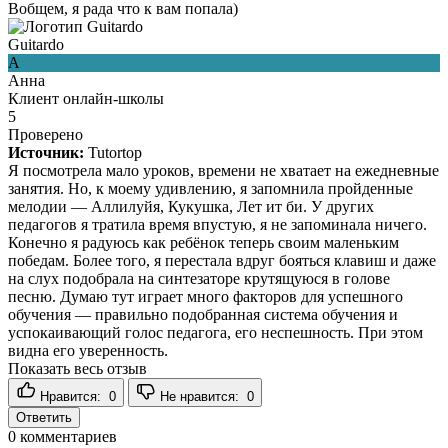
Вобщем, я рада что к вам попала)
Guitardo
А
Анна
Клиент онлайн-школы
5
Проверено
Источник:
Tutortop
Я посмотрела мало уроков, времени не хватает на ежедневные
занятия. Но, к моему удивлению, я запомнила пройденные
мелодии — Аллилуйя, Кукушка, Лет ит би. У других
педагогов я тратила время впустую, я не запоминала ничего.
Конечно я радуюсь как ребёнок теперь своим маленьким
победам. Более того, я перестала вдруг бояться клавиш и даже
на слух подобрала на синтезаторе крутящуюся в голове
песню. Думаю тут играет много факторов для успешного
обучения — правильно подобранная система обучения и
успокаивающий голос педагога, его неспешность. При этом
видна его уверенность.
Показать весь отзыв
Нравится:
0
Не нравится:
0
Ответить
0
комментариев