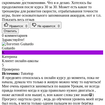
скромными достижениями. Что я и делаю. Хотелось бы
продолжения после курса 30 за 30. Может есть какие то
тренажеры для развития скорости, отрабатывания точности
игры, более основательного запоминания аккордов, нот и т.п.
Показать весь отзыв
Нравится:
0
Не нравится:
0
Ответить
0
комментариев
Здравствуйте!
Guitardo
К
Катерина
Клиент онлайн-школы
5
Проверено
Источник:
Tutortop
Я предвзято относилась к онлайн курсу до момента, пока не
начала, думала что только в живую можно чему то научиться!
Мне очень нравится заниматься по вашим Урокам, не всегда
правда понятно когда и куда правильно нужно двигаться ,
ниже актовой или выше( о, вон какие слова уже знаю😁)
Прогресс ощутила сразу , ведь до обучения уровень моей игры
был ноль, я могла только одним пальцем во поле берёзка