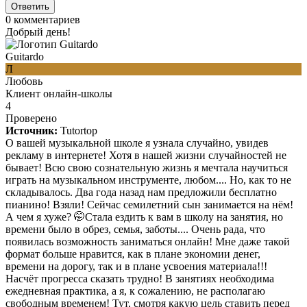
Ответить
0
комментариев
Добрый день!
Guitardo
Л
Любовь
Клиент онлайн-школы
4
Проверено
Источник:
Tutortop
О вашей музыкальной школе я узнала случайно, увидев
рекламу в интернете! Хотя в нашей жизни случайностей не
бывает! Всю свою сознательную жизнь я мечтала научиться
играть на музыкальном инструменте, любом.... Но, как то не
складывалось. Два года назад нам предложили бесплатно
пианино! Взяли! Сейчас семилетний сын занимается на нём!
А чем я хуже? 🤭Стала ездить к вам в школу на занятия, но
времени было в обрез, семья, заботы.... Очень рада, что
появилась возможность заниматься онлайн! Мне даже такой
формат больше нравится, как в плане экономии денег,
времени на дорогу, так и в плане усвоения материала!!!
Насчёт прогресса сказать трудно! В занятиях необходима
ежедневная практика, а я, к сожалению, не располагаю
свободным временем! Тут, смотря какую цель ставить перед