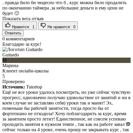
. правда било би чюдесно что б , курс можна било продалить
по окончанию таймера ,за небольшие деньги и ему цени не
будет 🙂
Показать весь отзыв
Нравится:
1
Не нравится:
0
Ответить
0
комментариев
Благодарю за курс!
Guitardo
М
Марина
Клиент онлайн-школы
5
Проверено
Источник:
Tutortop
Ещё не все уроки удалось посмотреть, но уже сейчас чувствую
прогресс, однозначно получаю удовольствие от занятий и ни в
коем случае не заставляю себя) уроки так и манят! Эх,
поменьше бы рабочей занятости, тогда просто бы от
фортепиано не отходила! Хочу поблагодарить за курс, время
за занятием просто летит! Единственное, не совсем успеваю
проходить занятия в нужном темпе , так как на работе завал 🙈
сейчас только на 4 уроке, очень прошу не закрывать курс , так