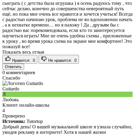
сьиграть ( с детства была игрушка ) я осень радуюсь тому , что
сейчас делаю, конечно до совершенства невероятный путь
ещё, но пока мне очень все нравится и хочется учиться! Всегда
с радостью начинаю урок, проблема не во вдохновении начать
, а в нехватке времени… но я нахожу ! Да , друзьям бы с
радостью вас порекомендовала, если кто то заинтересуется
научиться играть! Мне не очень удобны схемы , приложенные
к уроку , во время урока схема на экране мне комфортнее! Это
пожалуй все!
Показать весь отзыв
Нравится:
0
Не нравится:
0
Ответить
0
комментариев
Спасибо
Guitardo
Л
Любовь
Клиент онлайн-школы
4
Проверено
Источник:
Tutortop
Добрый день! О вашей музыкальной школе я узнала случайно,
увидев рекламу в интернете! Хотя в нашей жизни