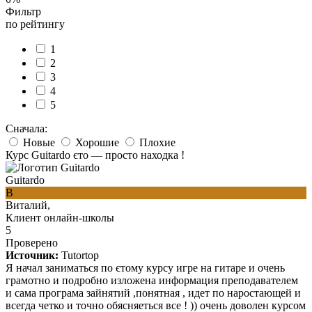
Фильтр
по рейтингу
1
2
3
4
5
Сначала:
Новые
Хорошие
Плохие
Курс Guitardo єто — просто находка !
Guitardo
В
Виталий,
Клиент онлайн-школы
5
Проверено
Источник:
Tutortop
Я начал заниматься по єтому курсу игре на гитаре и очень
грамотно и подробно изложена информация преподавателем
и сама програма зайнятий ,понятная , идет по наростающей и
всегда четко и точно обясняеться все ! )) очень доволен курсом