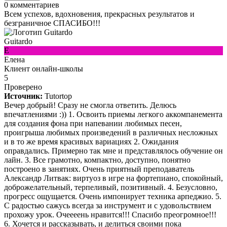
0
комментариев
Всем успехов, вдохновения, прекрасных результатов и
безграничное СПАСИБО!!!
Guitardo
Е
Елена
Клиент онлайн-школы
5
Проверено
Источник:
Tutortop
Вечер добрый! Сразу не смогла ответить. Делюсь
впечатлениями :)) 1. Освоить приемы легкого аккомпанемента
для создания фона при напевании любимых песен,
проигрыша любимых произведений в различных несложных
и в то же время красивых вариациях 2. Ожидания
оправдались. Примерно так мне и представлялось обучение он
лайн. 3. Все грамотно, компактно, доступно, понятно
построено в занятиях. Очень приятный преподаватель
Александр Литвак: виртуоз в игре на фортепиано, спокойный,
доброжелательный, терпеливый, позитивный. 4. Безусловно,
прогресс ощущается. Очень импонирует техника арпеджио. 5.
С радостью сажусь всегда за инструмент и с удовольствием
прохожу урок. Очеееень нравится!!! Спасибо преогромное!!!
6. Хочется и рассказывать, и делиться своими пока