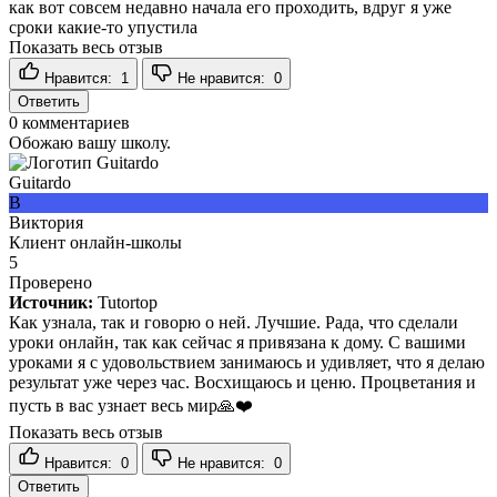
как вот совсем недавно начала его проходить, вдруг я уже
сроки какие-то упустила
Показать весь отзыв
Нравится:
1
Не нравится:
0
Ответить
0
комментариев
Обожаю вашу школу.
Guitardo
В
Виктория
Клиент онлайн-школы
5
Проверено
Источник:
Tutortop
Как узнала, так и говорю о ней. Лучшие. Рада, что сделали
уроки онлайн, так как сейчас я привязана к дому. С вашими
уроками я с удовольствием занимаюсь и удивляет, что я делаю
результат уже через час. Восхищаюсь и ценю. Процветания и
пусть в вас узнает весь мир🙏❤️
Показать весь отзыв
Нравится:
0
Не нравится:
0
Ответить