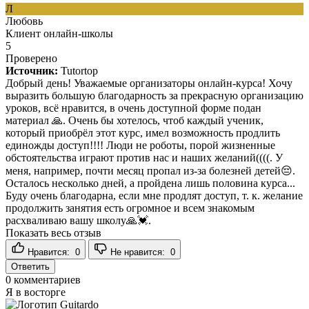
Л
Любовь
Клиент онлайн-школы
5
Проверено
Источник:
Tutortop
Добрый день! Уважаемые организаторы онлайн-курса! Хочу
выразить большую благодарность за прекрасную организацию
уроков, всё нравится, в очень доступной форме подан
материал 🙏. Очень бы хотелось, чтоб каждый ученик,
который приобрёл этот курс, имел возможность продлить
единожды доступ!!!! Люди не роботы, порой жизненные
обстоятельства играют против нас и наших желаний((((. У
меня, например, почти месяц пропал из-за болезней детей😔.
Осталось несколько дней, а пройдена лишь половина курса...
Буду очень благодарна, если мне продлят доступ, т. к. желание
продолжить занятия есть огромное и всем знакомым
расхваливаю вашу школу🙏💓.
Показать весь отзыв
Нравится:
0
Не нравится:
0
Ответить
0
комментариев
Я в восторге