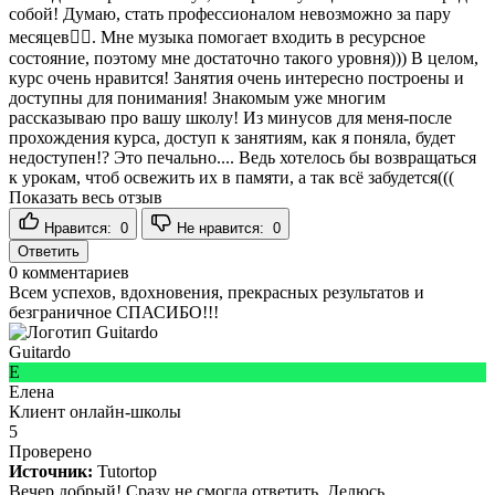
собой! Думаю, стать профессионалом невозможно за пару
месяцев🤦‍♀️. Мне музыка помогает входить в ресурсное
состояние, поэтому мне достаточно такого уровня))) В целом,
курс очень нравится! Занятия очень интересно построены и
доступны для понимания! Знакомым уже многим
рассказываю про вашу школу! Из минусов для меня-после
прохождения курса, доступ к занятиям, как я поняла, будет
недоступен!? Это печально.... Ведь хотелось бы возвращаться
к урокам, чтоб освежить их в памяти, а так всё забудется(((
Показать весь отзыв
Нравится:
0
Не нравится:
0
Ответить
0
комментариев
Всем успехов, вдохновения, прекрасных результатов и
безграничное СПАСИБО!!!
Guitardo
Е
Елена
Клиент онлайн-школы
5
Проверено
Источник:
Tutortop
Вечер добрый! Сразу не смогла ответить. Делюсь