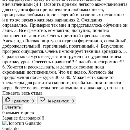
впечатлениями :)) 1. Освоить приемы легкого аккомпанемента
для создания фона при напевании любимых песен,
проигрыша любимых произведений в различных несложных
и в то же время красивых вариациях 2. Ожидания
оправдались. Примерно так мне и представлялось обучение он
лайн. 3. Все грамотно, компактно, доступно, понятно
построено в занятиях. Очень приятный преподаватель
Александр Литвак: виртуоз в игре на фортепиано, спокойный,
доброжелательный, терпеливый, позитивный. 4. Безусловно,
прогресс ощущается. Очень импонирует техника арпеджио. 5.
С радостью сажусь всегда за инструмент и с удовольствием
прохожу урок. Очеееень нравится!!! Спасибо преогромное!!!
6. Хочется и рассказывать, и делиться своими пока
скромными достижениями. Что я и делаю. Хотелось бы
продолжения после курса 30 за 30. Может есть какие то
тренажеры для развития скорости, отрабатывания точности
игры, более основательного запоминания аккордов, нот и т.п.
Показать весь отзыв
Нравится:
0
Не нравится:
0
Ответить
0
комментариев
Заранее благодарю!!!
Guitardo