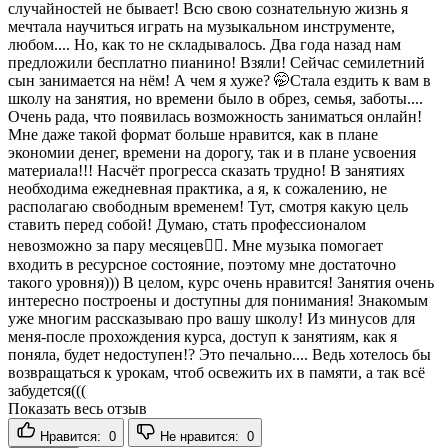
случайностей не бывает! Всю свою сознательную жизнь я
мечтала научиться играть на музыкальном инструменте,
любом.... Но, как то не складывалось. Два года назад нам
предложили бесплатно пианино! Взяли! Сейчас семилетний
сын занимается на нём! А чем я хуже? 🤭Стала ездить к вам в
школу на занятия, но времени было в обрез, семья, заботы....
Очень рада, что появилась возможность заниматься онлайн!
Мне даже такой формат больше нравится, как в плане
экономии денег, времени на дорогу, так и в плане усвоения
материала!!! Насчёт прогресса сказать трудно! В занятиях
необходима ежедневная практика, а я, к сожалению, не
располагаю свободным временем! Тут, смотря какую цель
ставить перед собой! Думаю, стать профессионалом
невозможно за пару месяцев🤦‍♀️. Мне музыка помогает
входить в ресурсное состояние, поэтому мне достаточно
такого уровня))) В целом, курс очень нравится! Занятия очень
интересно построены и доступны для понимания! Знакомым
уже многим рассказываю про вашу школу! Из минусов для
меня-после прохождения курса, доступ к занятиям, как я
поняла, будет недоступен!? Это печально.... Ведь хотелось бы
возвращаться к урокам, чтоб освежить их в памяти, а так всё
забудется(((
Показать весь отзыв
Нравится:
0
Не нравится:
0