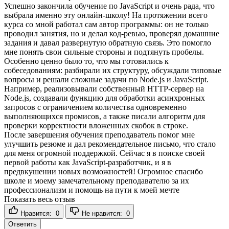
Успешно закончила обучение по JavaScript и очень рада, что
выбрала именно эту онлайн-школу! На протяжении всего
курса со мной работал сам автор программы: он не только
проводил занятия, но и делал код-ревью, проверял домашние
задания и давал развернутую обратную связь. Это помогло
мне понять свои сильные стороны и подтянуть пробелы.
Особенно ценно было то, что мы готовились к
собеседованиям: разбирали их структуру, обсуждали типовые
вопросы и решали сложные задачи по Node.js и JavaScript.
Например, реализовывали собственный HTTP-сервер на
Node.js, создавали функцию для обработки асинхронных
запросов с ограничением количества одновременно
выполняющихся промисов, а также писали алгоритм для
проверки корректности вложенных скобок в строке.
После завершения обучения преподаватель помог мне
улучшить резюме и дал рекомендательное письмо, что стало
для меня огромной поддержкой. Сейчас я в поиске своей
первой работы как JavaScript-разработчик, и я в
предвкушении новых возможностей! Огромное спасибо
школе и моему замечательному преподавателю за их
профессионализм и помощь на пути к моей мечте
Показать весь отзыв
Нравится:
0
Не нравится:
0
Ответить