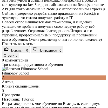
За время учебы я создала несколько интересных проектов:
калькулятор на JavaScript, онлайн-магазин на React.js, а также
API для этого магазина на Node.js с использованием Express.js.
Сейчас я уверенно разрабатываю приложения на React.js и
чувствую, что готова получить работу в IT.
Совсем скоро начинается моя стажировка, и я надеюсь
успешно ее пройти и получить свою первую работу веб-
разработчиком. Огромная благодарность Игорю за его
терпение, профессионализм и поддержку на протяжении
всего обучения. Очень рекомендую, вы точно не пожалеете)
Показать весь отзыв
Нравится:
0
Не нравится:
0
Ответить
0
комментариев
Три месяца продуктивного обучения
Filimonov School
А
Антон,
Клиент онлайн-школы
5
Проверено
Источник:
Tutortop
Вчера завершилось мое обучение по React.js, и, если в двух
словах, это было круто! Курс длился три месяца, занятия