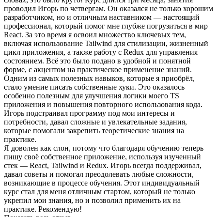
проводил Игорь по четвергам. Он оказался не только хорошим
разработчиком, но и отличным наставником — настоящий
профессионал, который помог мне глубже погрузиться в мир
React. За это время я освоил множество ключевых тем,
включая использование Tailwind для стилизации, жизненный
цикл приложения, а также работу с Redux для управления
состоянием. Всё это было подано в удобной и понятной
форме, с акцентом на практическое применение знаний.
Одним из самых полезных навыков, которые я приобрёл,
стало умение писать собственные хуки. Это оказалось
особенно полезным для улучшения логики моего TS
приложения и повышения повторного использования кода.
Игорь подстраивал программу под мои интересы и
потребности, давал сложные и увлекательные задания,
которые помогали закрепить теоретические знания на
практике.
Я доволен как слон, потому что благодаря обучению теперь
пишу своё собственное приложение, используя изученный
стек — React, Tailwind и Redux. Игорь всегда поддерживал,
давал советы и помогал преодолевать любые сложности,
возникающие в процессе обучения. Этот индивидуальный
курс стал для меня отличным стартом, который не только
укрепил мои знания, но и позволил применить их на
практике. Рекомендую!