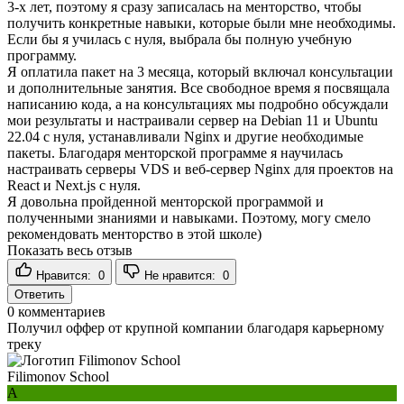
3-х лет, поэтому я сразу записалась на менторство, чтобы
получить конкретные навыки, которые были мне необходимы.
Если бы я училась с нуля, выбрала бы полную учебную
программу.
Я оплатила пакет на 3 месяца, который включал консультации
и дополнительные занятия. Все свободное время я посвящала
написанию кода, а на консультациях мы подробно обсуждали
мои результаты и настраивали сервер на Debian 11 и Ubuntu
22.04 с нуля, устанавливали Nginx и другие необходимые
пакеты. Благодаря менторской программе я научилась
настраивать серверы VDS и веб-сервер Nginx для проектов на
React и Next.js с нуля.
Я довольна пройденной менторской программой и
полученными знаниями и навыками. Поэтому, могу смело
рекомендовать менторство в этой школе)
Показать весь отзыв
Нравится:
0
Не нравится:
0
Ответить
0
комментариев
Получил оффер от крупной компании благодаря карьерному
треку
Filimonov School
А