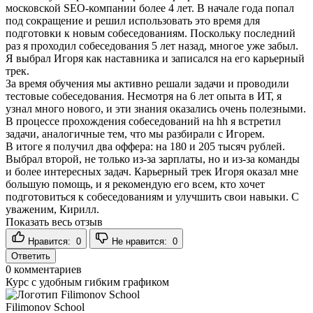
московской SEO-компании более 4 лет. В начале года попал
под сокращение и решил использовать это время для
подготовки к новым собеседованиям. Поскольку последний
раз я проходил собеседования 5 лет назад, многое уже забыл.
Я выбрал Игоря как наставника и записался на его карьерный
трек.
За время обучения мы активно решали задачи и проводили
тестовые собеседования. Несмотря на 6 лет опыта в ИТ, я
узнал много нового, и эти знания оказались очень полезными.
В процессе прохождения собеседований на hh я встретил
задачи, аналогичные тем, что мы разбирали с Игорем.
В итоге я получил два оффера: на 180 и 205 тысяч рублей.
Выбрал второй, не только из-за зарплаты, но и из-за команды
и более интересных задач. Карьерный трек Игоря оказал мне
большую помощь, и я рекомендую его всем, кто хочет
подготовиться к собеседованиям и улучшить свои навыки. С
уваженим, Кирилл.
Показать весь отзыв
Нравится:
0
Не нравится:
0
Ответить
0
комментариев
Курс с удобным гибким графиком
Filimonov School