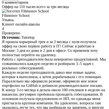
0
комментариев
Оффер на 110 тысяч всего за три месяца
Filimonov School
Ульяна,
Клиент онлайн-школы
4
Проверено
Источник:
Tutortop
Я прошла карьерный трек и за 3 месяца с нуля получила
оффер на свою первую работу в IT! Сейчас я работаю в
Москве: 3 дня из дома и 2 дня в офисе. Со временем хочу
полностью перейти на удаленку.
Работа с преподавателем была невероятно продуктивной. Мы
созванивались каждую неделю и разбирали 3–5 задач с
реальных собеседований.
Каждую неделю преподаватель давал мне новые задачи,
которые я выполняла, а затем дорабатывала с его помощью.
Параллельно мы оформили резюме, оформили мое новое
портфолио на GitHub и добавили рекомендательное письмо.
К концу 3-го месяца я делала около 100 откликов в неделю на
вакансии, регулярно пробовала проходить собеседования. В
основном получала предложения от ИП, но однажды меня
пригласила крупная компания. На удивление, вопросы там
оказались легче тех, что мы разбирали на занятиях, и многие