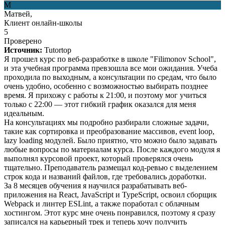
М
Матвей,
Клиент онлайн-школы
5
Проверено
Источник:
Tutortop
Я прошел курс по веб-разработке в школе "Filimonov School",
и эта учебная программа превзошла все мои ожидания. Учеба
проходила по выходным, а консультации по средам, что было
очень удобно, особенно с возможностью выбирать позднее
время. Я прихожу с работы к 21:00, и поэтому мог учиться
только с 22:00 — этот гибкий график оказался для меня
идеальным.
На консультациях мы подробно разбирали сложные задачи,
такие как сортировка и преобразование массивов, event loop,
lazy loading модулей. Было приятно, что можно было задавать
любые вопросы по материалам курса. После каждого модуля я
выполнял курсовой проект, который проверялся очень
тщательно. Преподаватель размещал код-ревью с выделением
строк кода и названий файлов, где требовались доработки.
За 8 месяцев обучения я научился разрабатывать веб-
приложения на React, JavaScript и TypeScript, освоил сборщик
Webpack и линтер ESLint, а также поработал с облачным
хостингом. Этот курс мне очень понравился, поэтому я сразу
записался на карьерный трек и теперь хочу получить