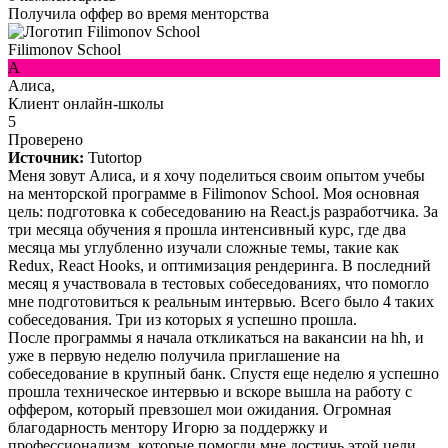
Получила оффер во время менторства
Filimonov School
А
Алиса,
Клиент онлайн-школы
5
Проверено
Источник:
Tutortop
Меня зовут Алиса, и я хочу поделиться своим опытом учебы
на менторской программе в Filimonov School. Моя основная
цель: подготовка к собеседованию на React.js разработчика. За
три месяца обучения я прошла интенсивный курс, где два
месяца мы углубленно изучали сложные темы, такие как
Redux, React Hooks, и оптимизация рендеринга. В последний
месяц я участвовала в тестовых собеседованиях, что помогло
мне подготовиться к реальным интервью. Всего было 4 таких
собеседования. Три из которых я успешно прошла.
После программы я начала откликаться на вакансии на hh, и
уже в первую неделю получила приглашение на
собеседование в крупный банк. Спустя еще неделю я успешно
прошла техническое интервью и вскоре вышла на работу с
оффером, который превзошел мои ожидания. Огромная
благодарность ментору Игорю за поддержку и
профессионализм, которые помогли мне достичь этой цели