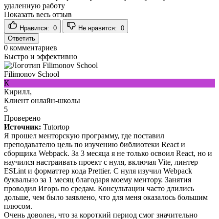
удаленную работу
Показать весь отзыв
Нравится:
0
Не нравится:
0
Ответить
0
комментариев
Быстро и эффективно
Filimonov School
К
Кирилл,
Клиент онлайн-школы
5
Проверено
Источник:
Tutortop
Я прошел менторскую программу, где поставил
преподавателю цель по изучению библиотеки React и
сборщика Webpack. За 3 месяца я не только освоил React, но и
научился настраивать проект с нуля, включая Vite, линтер
ESLint и форматтер кода Prettier. С нуля изучил Webpack
буквально за 1 месяц благодаря моему ментору. Занятия
проводил Игорь по средам. Консультации часто длились
дольше, чем было заявлено, что для меня оказалось большим
плюсом.
Очень доволен, что за короткий период смог значительно