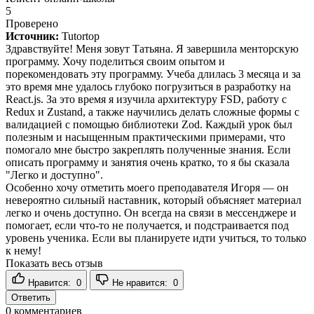
5
Проверено
Источник:
Tutortop
Здравствуйте! Меня зовут Татьяна. Я завершила менторскую
программу. Хочу поделиться своим опытом и
порекомендовать эту программу. Учеба длилась 3 месяца и за
это время мне удалось глубоко погрузиться в разработку на
React.js. За это время я изучила архитектуру FSD, работу с
Redux и Zustand, а также научились делать сложные формы с
валидацией с помощью библиотеки Zod. Каждый урок был
полезным и насыщенным практическими примерами, что
помогало мне быстро закреплять полученные знания. Если
описать программу и занятия очень кратко, то я бы сказала
"Легко и доступно".
Особенно хочу отметить моего преподавателя Игоря — он
невероятно сильный наставник, который объясняет материал
легко и очень доступно. Он всегда на связи в мессенджере и
помогает, если что-то не получается, и подстраивается под
уровень ученика. Если вы планируете идти учиться, то только
к нему!
Показать весь отзыв
Нравится:
0
Не нравится:
0
Ответить
0
комментариев