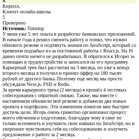
К
Кирилл,
Клиент онлайн-школы
5
Проверено
Источник:
Tutortop
У меня уже 5 лет опыта в разработке банковских приложений.
В начале года я решил сменить работу и понял, что нужно
обновить резюме и подтянуть знания по JavaScript, который со
временем подзабыл из-за постоянной работы с React.js. На JS
давно почти ничего не разрабатывал. Я обратился к Игорю за
помощью в трудоустройстве и записался на его программу.
Карьерный трек был рассчитан на 3 месяца, но уже к концу
второго месяца я получил и принял оффер на 180 тысяч
рублей от другого банка. Поэтому еще месяц мы просто
обсуждали Next.js, FSD и Redis.
За время карьерного трека (2 месяца) я прошёл 4 тестовых
собеседования с обратной связью. Также, мы вместе с
наставником обновили моё резюме и добавили два новых
проекта в портфолио. Эти изменения помогли мне быстрее
достичь цели. Игорь очень грамотно организовал процесс
моего обучения и подготовки, благодаря чему я смог не
только вспомнить и улучшить свои навыки по JavaScript, но и
увереннее чувствовать себя на собеседованиях и получить
предложение о работе за 2 месяца.