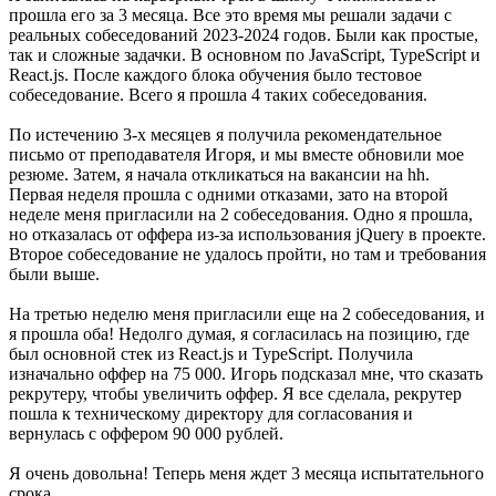
прошла его за 3 месяца. Все это время мы решали задачи с
реальных собеседований 2023-2024 годов. Были как простые,
так и сложные задачки. В основном по JavaScript, TypeScript и
React.js. После каждого блока обучения было тестовое
собеседование. Всего я прошла 4 таких собеседования.
По истечению 3-х месяцев я получила рекомендательное
письмо от преподавателя Игоря, и мы вместе обновили мое
резюме. Затем, я начала откликаться на вакансии на hh.
Первая неделя прошла с одними отказами, зато на второй
неделе меня пригласили на 2 собеседования. Одно я прошла,
но отказалась от оффера из-за использования jQuery в проекте.
Второе собеседование не удалось пройти, но там и требования
были выше.
На третью неделю меня пригласили еще на 2 собеседования, и
я прошла оба! Недолго думая, я согласилась на позицию, где
был основной стек из React.js и TypeScript. Получила
изначально оффер на 75 000. Игорь подсказал мне, что сказать
рекрутеру, чтобы увеличить оффер. Я все сделала, рекрутер
пошла к техническому директору для согласования и
вернулась с оффером 90 000 рублей.
Я очень довольна! Теперь меня ждет 3 месяца испытательного
срока.