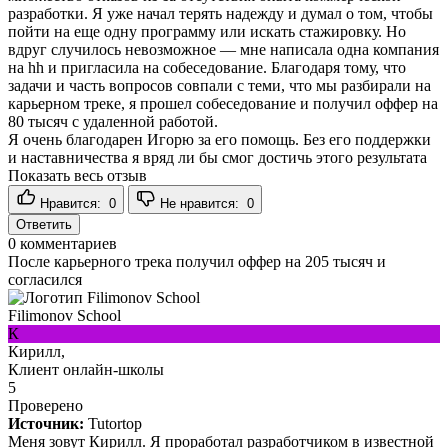
разработки. Я уже начал терять надежду и думал о том, чтобы
пойти на еще одну программу или искать стажировку. Но
вдруг случилось невозможное — мне написала одна компания
на hh и пригласила на собеседование. Благодаря тому, что
задачи и часть вопросов совпали с теми, что мы разбирали на
карьерном треке, я прошел собеседование и получил оффер на
80 тысяч с удаленной работой.
Я очень благодарен Игорю за его помощь. Без его поддержки
и наставничества я вряд ли бы смог достичь этого результата
Показать весь отзыв
Нравится:
0
Не нравится:
0
Ответить
0
комментариев
После карьерного трека получил оффер на 205 тысяч и
согласился
Filimonov School
К
Кирилл,
Клиент онлайн-школы
5
Проверено
Источник:
Tutortop
Меня зовут Кирилл. Я проработал разработчиком в известной