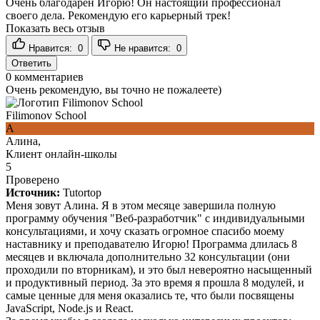
Очень благодарен Игорю! Он настоящий профессионал
своего дела. Рекомендую его карьерный трек!
Показать весь отзыв
Нравится:
0
Не нравится:
0
Ответить
0
комментариев
Очень рекомендую, вы точно не пожалеете)
Filimonov School
А
Алина,
Клиент онлайн-школы
5
Проверено
Источник:
Tutortop
Меня зовут Алина. Я в этом месяце завершила полную
программу обучения "Веб-разработчик" с индивидуальными
консультациями, и хочу сказать огромное спасибо моему
наставнику и преподавателю Игорю! Программа длилась 8
месяцев и включала дополнительно 32 консультации (они
проходили по вторникам), и это был невероятно насыщенный
и продуктивный период. За это время я прошла 8 модулей, и
самые ценные для меня оказались те, что были посвящены
JavaScript, Node.js и React.