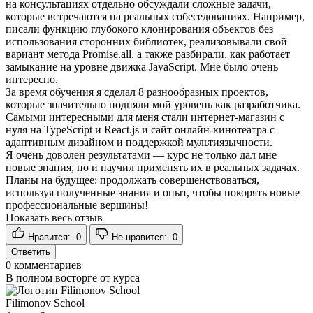
на консультациях отдельно обсуждали сложные задачи,
которые встречаются на реальных собеседованиях. Например,
писали функцию глубокого клонирования объектов без
использования сторонних библиотек, реализовывали свой
вариант метода Promise.all, а также разбирали, как работает
замыкание на уровне движка JavaScript. Мне было очень
интересно.
За время обучения я сделал 8 разнообразных проектов,
которые значительно подняли мой уровень как разработчика.
Самыми интересными для меня стали интернет-магазин с
нуля на TypeScript и React.js и сайт онлайн-кинотеатра с
адаптивным дизайном и поддержкой мультиязычности.
Я очень доволен результатами — курс не только дал мне
новые знания, но и научил применять их в реальных задачах.
Планы на будущее: продолжать совершенствоваться,
используя полученные знания и опыт, чтобы покорять новые
профессиональные вершины!
Показать весь отзыв
Нравится:
0
Не нравится:
0
Ответить
0
комментариев
В полном восторге от курса
Filimonov School