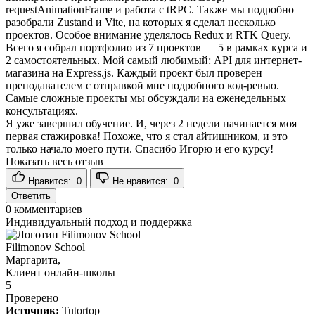
requestAnimationFrame и работа с tRPC. Также мы подробно
разобрали Zustand и Vite, на которых я сделал несколько
проектов. Особое внимание уделялось Redux и RTK Query.
Всего я собрал портфолио из 7 проектов — 5 в рамках курса и
2 самостоятельных. Мой самый любимый: API для интернет-
магазина на Express.js. Каждый проект был проверен
преподавателем с отправкой мне подробного код-ревью.
Самые сложные проекты мы обсуждали на еженедельных
консультациях.
Я уже завершил обучение. И, через 2 недели начинается моя
первая стажировка! Похоже, что я стал айтишником, и это
только начало моего пути. Спасибо Игорю и его курсу!
Показать весь отзыв
Нравится:
0
Не нравится:
0
Ответить
0
комментариев
Индивидуальный подход и поддержка
Filimonov School
Маргарита,
Клиент онлайн-школы
5
Проверено
Источник:
Tutortop