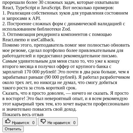
прорешали более 30 сложных задач, которые охватывали
React, TypeScript и JavaScript. Вот несколько примеров:
1. Реализация собственных хуков для управления состоянием
и запросами к API.
2. Построение сложных форм с динамической валидацией с
использованием библиотеки Zod.
3. Оптимизация рендеринга компонентов с помощью
React.memo и useCallback.
Помимо этого, преподаватель помог мне полностью обновить
мое резюме, сделал портфолио более привлекательным для
работодателей и предоставил рекомендательное письмо.
Самым удивительным для меня стало то, что уже к концу
второго месяца я получил оффер от крупного банка с
зарплатой 170 000 рублей! Это почти в два раза больше, чем я
зарабатывал раньше (90 000 рублей). Я работал разработчиком
около трех лет, но никогда не думал, что смогу добиться
такого роста за столь короткий срок.
Сказать, что я просто доволен, — ничего не сказать. Я просто
в восторге! Это был невероятный опыт, и я всем рекомендую
этот карьерный трек тем, кто хочет вырасти профессионально
и значительно повысить свой доход.
Показать весь отзыв
Нравится:
0
Не нравится:
0
Ответить