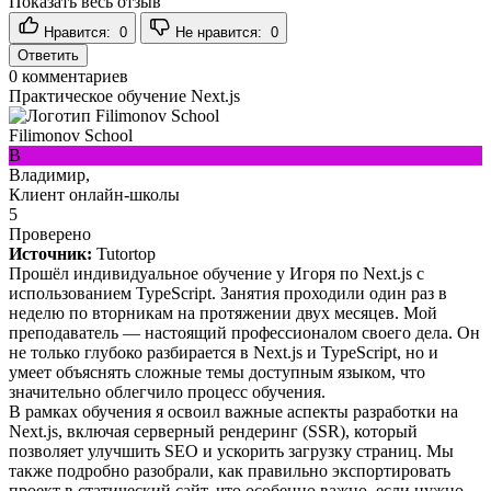
Показать весь отзыв
Нравится:
0
Не нравится:
0
Ответить
0
комментариев
Практическое обучение Next.js
Filimonov School
В
Владимир,
Клиент онлайн-школы
5
Проверено
Источник:
Tutortop
Прошёл индивидуальное обучение у Игоря по Next.js с
использованием TypeScript. Занятия проходили один раз в
неделю по вторникам на протяжении двух месяцев. Мой
преподаватель — настоящий профессионалом своего дела. Он
не только глубоко разбирается в Next.js и TypeScript, но и
умеет объяснять сложные темы доступным языком, что
значительно облегчило процесс обучения.
В рамках обучения я освоил важные аспекты разработки на
Next.js, включая серверный рендеринг (SSR), который
позволяет улучшить SEO и ускорить загрузку страниц. Мы
также подробно разобрали, как правильно экспортировать
проект в статический сайт, что особенно важно, если нужно