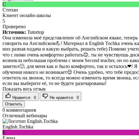
С
Степан
Клиент онлайн-школы
5
Проверено
Источник:
Tutortop
Она изменила моё представление об Английском языке, теперь и
говорить на Английском💪! Материал в English Tochka очень ка
них разная подача и какую выбрать, решать тебе) Помимо учите
что с ними очень комфортно работать😊, ты не чувствуешь диско
возникла небольшая проблема с моим Second teacher, он по как
заметил🙂, для меня как и было комфортно, так и осталось❤! Я
обучения никого не возникает😌 Очень удобно, что тебе предос
ответить на звонок, то всегда можно изменить время звонка, е
если вы выберите её, то не будете разочарованы!
Показать весь отзыв
Нравится:
0
Не нравится:
0
Ответить
0
комментариев
Отличный вебинары
English.Tochka
Е
Елена