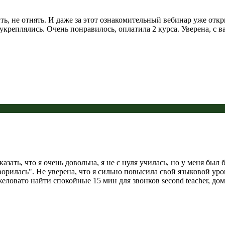
ть, не отнять. И даже за этот ознакомительный вебинар уже отк
реплялись. Очень понравилось, оплатила 2 курса. Уверена, с ва
казать, что я очень довольна, я не с нуля училась, но у меня бы
оворилась". Не уверена, что я сильно повысила свой языковой уров
ловато найти спокойные 15 мин для звонков second teacher, дома