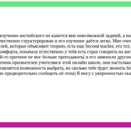
зучение английского не кажется мне невозможной задачей, а нао
чественно структурирован и его изучение даётся легко. Мне оче
лей, которые объясняют теорию, есть еще Second teacher, это то
мфорта, поначалу естественно у тебя есть страх говорить на анг
ой-то причине не мог больше преподавать( и его заменили другим
 очень признателен учителям в этой онлайн школе, они настольк
тавляется возможность выбрать, во сколько тебе будет звонить S
сли предворительно сообщить об этом) Я могу с уверенностью ска