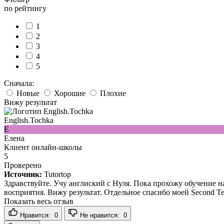
по рейтингу
1
2
3
4
5
Сначала:
Новые
Хорошие
Плохие
Вижу результат
English.Tochka
Е
Елена
Клиент онлайн-школы
5
Проверено
Источник:
Tutortop
Здравствуйте. Учу англиский с Нуля. Пока прохожу обучение на
восприятия. Вижу результат. Отдельное спасибо моей Second Te
Показать весь отзыв
Нравится:
0
Не нравится:
0