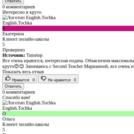
Ответить
0
комментариев
Интересно и круто
English.Tochka
Е
Екатерина
Клиент онлайн-школы
5
Проверено
Источник:
Tutortop
Все очень нравится, интересная подача. Объяснения максимально
круто😍😊 Занимаюсь с Second Teacher Марианной, все очень 
Показать весь отзыв
Нравится:
0
Не нравится:
0
Ответить
0
комментариев
Спасибо вам!
English.Tochka
О
Ольга
Клиент онлайн-школы
5