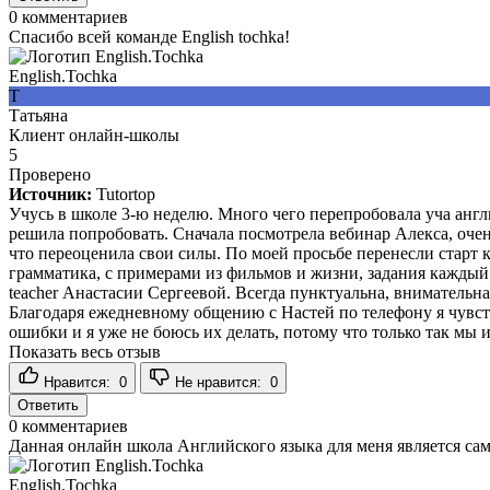
0
комментариев
Спасибо всей команде English tochka!
English.Tochka
Т
Татьяна
Клиент онлайн-школы
5
Проверено
Источник:
Tutortop
Учусь в школе 3-ю неделю. Много чего перепробовала уча англи
решила попробовать. Сначала посмотрела вебинар Алекса, очень
что переоценила свои силы. По моей просьбе перенесли старт 
грамматика, с примерами из фильмов и жизни, задания каждый 
teacher Анастасии Сергеевой. Всегда пунктуальна, внимательна
Благодаря ежедневному общению с Настей по телефону я чувств
ошибки и я уже не боюсь их делать, потому что только так мы и
Показать весь отзыв
Нравится:
0
Не нравится:
0
Ответить
0
комментариев
Данная онлайн школа Английского языка для меня является са
English.Tochka