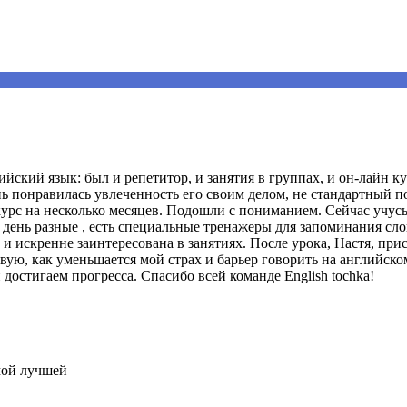
йский язык: был и репетитор, и занятия в группах, и он-лайн к
 понравилась увлеченность его своим делом, не стандартный под
курс на несколько месяцев. Подошли с пониманием. Сейчас учус
день разные , есть специальные тренажеры для запоминания слов
 и искренне заинтересована в занятиях. После урока, Настя, пр
ую, как уменьшается мой страх и барьер говорить на английском
 достигаем прогресса. Спасибо всей команде English tochka!
мой лучшей