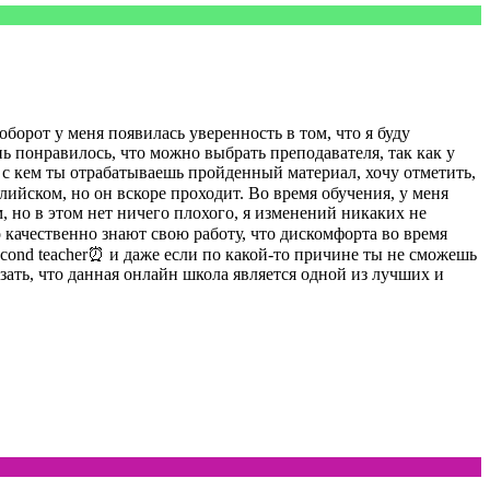
борот у меня появилась уверенность в том, что я буду
нь понравилось, что можно выбрать преподавателя, так как у
т, с кем ты отрабатываешь пройденный материал, хочу отметить,
лийском, но он вскоре проходит. Во время обучения, у меня
, но в этом нет ничего плохого, я изменений никаких не
о качественно знают свою работу, что дискомфорта во время
econd teacher⏰ и даже если по какой-то причине ты не сможешь
зать, что данная онлайн школа является одной из лучших и