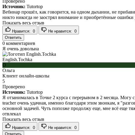
Проверено
Источник:
Tutortop
Вебинар прошёл, как говорится, на одном дыхании, не прибави
никто никогда не заострял внимание и приобретённые ошибки ук
Показать весь отзыв
Нравится:
0
Не нравится:
0
Ответить
0
комментариев
Я очень довольна
English.Tochka
О
Ольга
Клиент онлайн-школы
5
Проверено
Источник:
Tutortop
Я отзанималась в Точке 2 курса с перерывом в 2 месяца. Могу с
teacher очень удачная, именно благодаря этим звонкам, я "разг
основной задачей. Чуть попозже продолжу еще, мне всё еще тяже
отвлекал
Показать весь отзыв
Нравится:
0
Не нравится:
0
Ответить