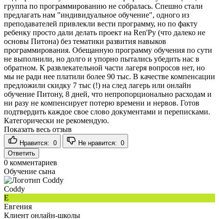
группа по программированию не собралась. Спешно стали
предлагать нам "индивидуальное обучение", одного из
преподавателей привлекли вести программу, но по факту
ребенку просто дали делать проект на Ren'Py (что далеко не
основы Питона) без тематики развития навыков
программирования. Обещанную программу обучения по сути
не выполнили, но долго и упорно пытались убедить нас в
обратном. К развлекательной части лагеря вопросов нет, но
мы не ради нее платили более 90 тыс. В качестве компенсации
предложили скидку 7 тыс (!) на след лагерь или онлайн
обучение Питону, 8 дней, что непропорционально расходам и
ни разу не компенсирует потерю времени и нервов. Готов
подтвердить каждое свое слово документами и переписками.
Категорически не рекомендую.
Показать весь отзыв
Нравится:
0
Не нравится:
0
Ответить
0
комментариев
Обучение сына
Coddy
Е
Евгения
Клиент онлайн-школы