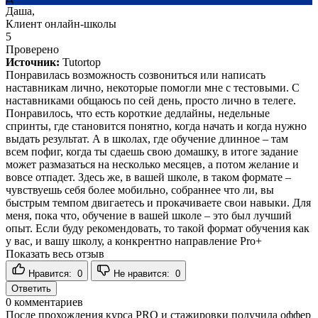
Даша,
Клиент онлайн-школы
5
Проверено
Источник:
Tutortop
Понравилась возможность созвониться или написать
наставникам лично, некоторые помогли мне с тестовыми. С
наставниками общаюсь по сей день, просто лично в телеге.
Понравилось, что есть короткие дедлайны, недельные
спринты, где становится понятно, когда начать и когда нужно
выдать результат. А в школах, где обучение длинное – там
всем пофиг, когда ты сдаешь свою домашку, в итоге задание
может размазаться на несколько месяцев, а потом желание и
вовсе отпадет. Здесь же, в вашей школе, в таком формате –
чувствуешь себя более мобильно, собраннее что ли, вы
быстрым темпом двигаетесь и прокачиваете свои навыки. Для
меня, пока что, обучение в вашей школе – это был лучший
опыт. Если буду рекомендовать, то такой формат обучения как
у вас, и вашу школу, а конкрентно направление Pro+
Показать весь отзыв
Нравится:
0
Не нравится:
0
Ответить
0
комментариев
После прохождения курса PRO и стажировки получила оффер