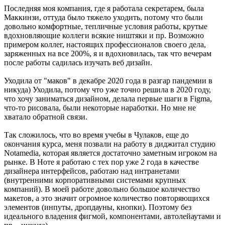
Последняя моя компания, где я работала секретарем, была
Маккинзи, оттуда было тяжело уходить, потому что были
довольно комфортные, тепличные условия работы, крутые
вдохновляющие коллеги всякие ништяки и пр. Возможно
примером коллег, настоящих профессионалов своего дела,
заряженных на все 200%, я и вдохновилась, так что вечерам
после работы садилась изучать веб дизайн.
Уходила от "маков" в декабре 2020 года в разгар пандемии в
никуда) Уходила, потому что уже точно решила в 2020 году,
что хочу заниматься дизайном, делала первые шаги в Figma,
что-то рисовала, были некоторые наработки. Но мне не
хватало обратной связи.
Так сложилось, что во время учебы в Чулаков, еще до
окончания курса, меня позвали на работу в диджитал студию
Notamedia, которая является достаточно заметным игроком на
рынке. В Ноте я работаю с тех пор уже 2 года в качестве
дизайнера интерфейсов, работаю над интранетами
(внутренними корпоративными системами крупных
компаний). В моей работе довольно большое количество
макетов, а это значит огромное количество повторяющихся
элементов (инпуты, дропдауны, кнопки). Поэтому без
идеального владения фигмой, компонентами, автолейаутами и