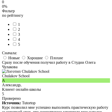
0
0%
Фильтр
по рейтингу
1
2
3
4
5
Сначала:
Новые
Хорошие
Плохие
Сразу после обучения получил работу в Студии Олега
Чулакова
Chulakov School
А
Александр,
Клиент онлайн-школы
5
Проверено
Источник:
Tutortop
Курс позволил мне успешно выполнять практическую работу
за короткий срок, что существенно улучшило мои навыки.