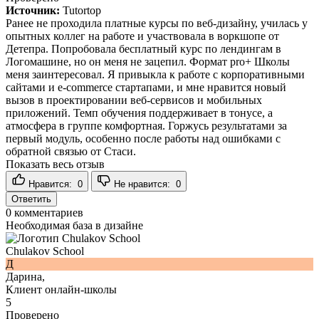
Источник:
Tutortop
Ранее не проходила платные курсы по веб-дизайну, училась у
опытных коллег на работе и участвовала в воркшопе от
Детепра. Попробовала бесплатный курс по лендингам в
Логомашине, но он меня не зацепил. Формат pro+ Школы
меня заинтересовал. Я привыкла к работе с корпоративными
сайтами и e-commerce стартапами, и мне нравится новый
вызов в проектировании веб-сервисов и мобильных
приложений. Темп обучения поддерживает в тонусе, а
атмосфера в группе комфортная. Горжусь результатами за
первый модуль, особенно после работы над ошибками с
обратной связью от Стаси.
Показать весь отзыв
Нравится:
0
Не нравится:
0
Ответить
0
комментариев
Необходимая база в дизайне
Chulakov School
Д
Дарина,
Клиент онлайн-школы
5
Проверено