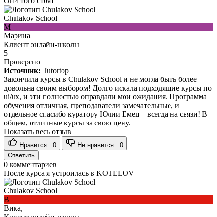
Они того стоят
Chulakov School
М
Марина,
Клиент онлайн-школы
5
Проверено
Источник:
Tutortop
Закончила курсы в Chulakov School и не могла быть более
довольна своим выбором! Долго искала подходящие курсы по
ui/ux, и эти полностью оправдали мои ожидания. Программа
обучения отличная, преподаватели замечательные, и
отдельное спасибо куратору Юлии Емец – всегда на связи! В
общем, отличные курсы за свою цену.
Показать весь отзыв
Нравится:
0
Не нравится:
0
Ответить
0
комментариев
После курса я устроилась в KOTELOV
Chulakov School
В
Вика,
Клиент онлайн-школы