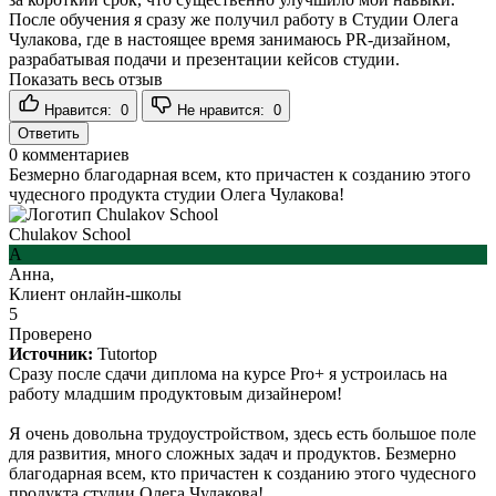
После обучения я сразу же получил работу в Студии Олега
Чулакова, где в настоящее время занимаюсь PR-дизайном,
разрабатывая подачи и презентации кейсов студии.
Показать весь отзыв
Нравится:
0
Не нравится:
0
Ответить
0
комментариев
Безмерно благодарная всем, кто причастен к созданию этого
чудесного продукта студии Олега Чулакова!
Chulakov School
А
Анна,
Клиент онлайн-школы
5
Проверено
Источник:
Tutortop
Сразу после сдачи диплома на курсе Pro+ я устроилась на
работу младшим продуктовым дизайнером!
Я очень довольна трудоустройством, здесь есть большое поле
для развития, много сложных задач и продуктов. Безмерно
благодарная всем, кто причастен к созданию этого чудесного
продукта студии Олега Чулакова!