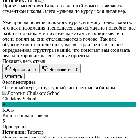
Источник:
Tutortop
Привет! меня зовут Вика и на данный момент я являюсь
студенткой школы Олега Чулкова по курсу ux/ui-дизайнер.
Уже прошла больше половины курса, и я могу точно сказать,
что вся информация преподнесена максимально подробно, все
разбито по блокам и поэтому даже самый тонкие мелочи
очень понятны, они откладываются в голове. Так как
обучение идет постепенно, у вас выстраивается в голове
определенная структура знаний, что помогает вам создавать
реально хорошие, качественные проекты.
Показать весь отзыв
Нравится:
0
Не нравится:
0
Ответить
0
комментариев
Отличный курс, структурный, интересные вебинары
Chulakov School
К
Костя,
Клиент онлайн-школы
5
Проверено
Источник:
Tutortop
Привет меня зовут Костя, я прошел курс от Чулаков скул и