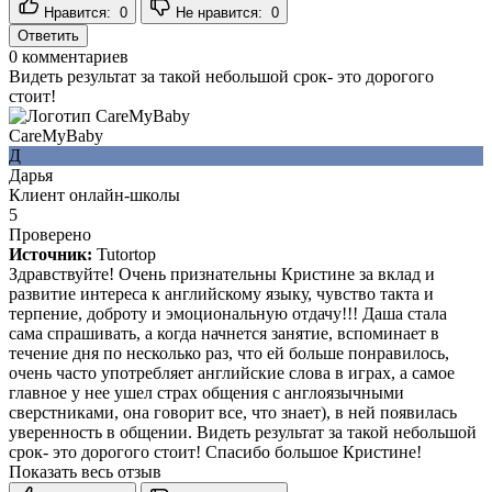
Нравится:
0
Не нравится:
0
Ответить
0
комментариев
Видеть результат за такой небольшой срок- это дорогого
стоит!
CareMyBaby
Д
Дарья
Клиент онлайн-школы
5
Проверено
Источник:
Tutortop
Здравствуйте! Очень признательны Кристине за вклад и
развитие интереса к английскому языку, чувство такта и
терпение, доброту и эмоциональную отдачу!!! Даша стала
сама спрашивать, а когда начнется занятие, вспоминает в
течение дня по несколько раз, что ей больше понравилось,
очень часто употребляет английские слова в играх, а самое
главное у нее ушел страх общения с англоязычными
сверстниками, она говорит все, что знает), в ней появилась
уверенность в общении. Видеть результат за такой небольшой
срок- это дорогого стоит! Спасибо большое Кристине!
Показать весь отзыв