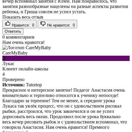
вечер вспоминал занятия с Юлей. Нам понравилось, что
занятия разнообразные нацелены на разные аспекты развития
ребенка, и Гриша совсем не успел устать.
Показать весь отзыв
Нравится:
0
Не нравится:
0
Ответить
0
комментариев
Нам очень нравится!
CareMyBaby
Л
Лукас
Клиент онлайн-школы
4
Проверено
Источник:
Tutortop
Прекрасное и интересное занятие! Педагог Анастасия очень
внимательно и терпеливо относится к ученику непоседе!
Благодарю за терпение! Тем не менее, к середине урока
Лукаса так увлёк процесс, что он с удовольствием рисовал
рыбки, расстроился, что урок закончился и он не успел
дорисовать весь океан. Продолжил после урока буквально
весь вечер рисовать рыбок и с удовольствием вспоминал, что
говорила Анастасия. Нам очень нравится! Премного