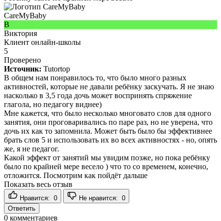
CareMyBaby
В
Виктория
Клиент онлайн-школы
5
Проверено
Источник:
Tutortop
В общем нам понравилось то, что было много разных
активностей, которые не давали ребёнку заскучать. Я не знаю
насколько в 3,5 года дочь может воспринять спряжение
глагола, но педагогу виднее)
Мне кажется, что было несколько многовато слов для одного
занятия, они проговаривались по паре раз, но не уверена, что
дочь их как то запомнила. Может быть было бы эффективнее
брать слов 5 и использовать их во всех активностях - но, опять
же, я не педагог.
Какой эффект от занятий мы увидим позже, но пока ребёнку
было по крайней мере весело ) что то со временем, конечно,
отложится. Посмотрим как пойдёт дальше
Показать весь отзыв
Нравится:
0
Не нравится:
0
Ответить
0
комментариев