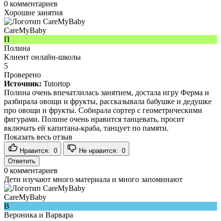
0
комментариев
Хорошие занятия
CareMyBaby
П
Полина
Клиент онлайн-школы
5
Проверено
Источник:
Tutortop
Полина очень впечатлилась занятием, достала игру Ферма и
разбирала овощи и фрукты, рассказывала бабушке и дедушке
про овощи и фрукты. Собирала сортер с геометрическими
фигурами. Полине очень нравится танцевать, просит
включать ей капитана-краба, танцует по памяти.
Показать весь отзыв
Нравится:
0
Не нравится:
0
Ответить
0
комментариев
Дети изучают много материала и много запоминают
CareMyBaby
В
Вероника и Варвара