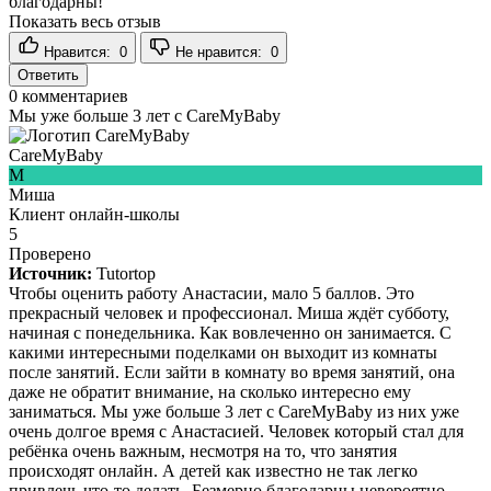
благодарны! ️
Показать весь отзыв
Нравится:
0
Не нравится:
0
Ответить
0
комментариев
Мы уже больше 3 лет с CareMyBaby
CareMyBaby
М
Миша
Клиент онлайн-школы
5
Проверено
Источник:
Tutortop
Чтобы оценить работу Анастасии, мало 5 баллов. Это
прекрасный человек и профессионал. Миша ждёт субботу,
начиная с понедельника. Как вовлеченно он занимается. С
какими интересными поделками он выходит из комнаты
после занятий. Если зайти в комнату во время занятий, она
даже не обратит внимание, на сколько интересно ему
заниматься. Мы уже больше 3 лет с CareMyBaby из них уже
очень долгое время с Анастасией. Человек который стал для
ребёнка очень важным, несмотря на то, что занятия
происходят онлайн. А детей как известно не так легко
привлечь что-то делать. Безмерно благодарны невероятно