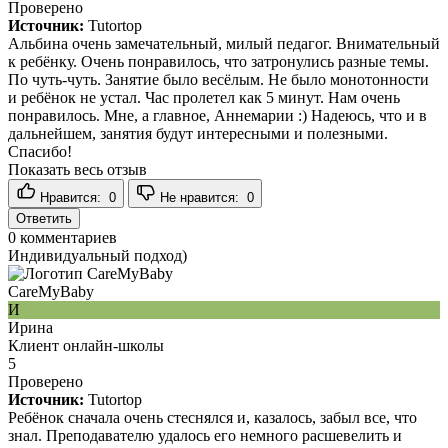
Проверено
Источник:
Tutortop
Альбина очень замечательный, милый педагог. Внимательный
к ребёнку. Очень понравилось, что затронулись разные темы.
По чуть-чуть. Занятие было весёлым. Не было монотонности
и ребёнок не устал. Час пролетел как 5 минут. Нам очень
понравилось. Мне, а главное, Аннемарии :) Надеюсь, что и в
дальнейшем, занятия будут интересными и полезными.
Спасибо!
Показать весь отзыв
Нравится:
0
Не нравится:
0
Ответить
0
комментариев
Индивидуальный подход)
CareMyBaby
И
Ирина
Клиент онлайн-школы
5
Проверено
Источник:
Tutortop
Ребёнок сначала очень стеснялся и, казалось, забыл все, что
знал. Преподавателю удалось его немного расшевелить и