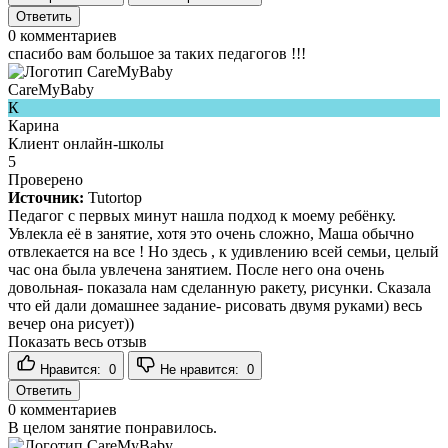
Ответить
0
комментариев
спасибо вам большое за таких педагогов !!!
CareMyBaby
К
Карина
Клиент онлайн-школы
5
Проверено
Источник:
Tutortop
Педагог с первых минут нашла подход к моему ребёнку.
Увлекла её в занятие, хотя это очень сложно, Маша обычно
отвлекается на все ! Но здесь , к удивлению всей семьи, целый
час она была увлечена занятием. После него она очень
довольная- показала нам сделанную ракету, рисунки. Сказала
что ей дали домашнее задание- рисовать двумя руками) весь
вечер она рисует))
Показать весь отзыв
Нравится:
0
Не нравится:
0
Ответить
0
комментариев
В целом занятие понравилось.