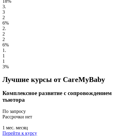
18%
3.
3
2
6%
2.
2
2
6%
1.
1
1
3%
Лучшие курсы от CareMyBaby
Комплексное развитие с сопровождением
тьютора
По запросу
Рассрочки нет
1 мес. месяц
Перейти к курсу