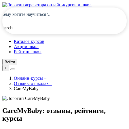
Search
Каталог курсов
Акции школ
Рейтинг школ
Войти
+
Онлайн-курсы
–
Отзывы о школах
–
CareMyBaby
CareMyBaby: отзывы, рейтинги,
курсы