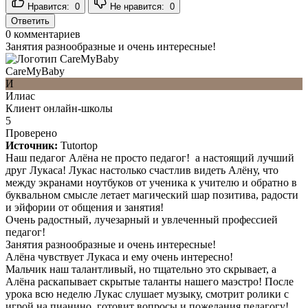
Нравится:
0
Не нравится:
0
Ответить
0
комментариев
Занятия разнообразные и очень интересные!
CareMyBaby
И
Илиас
Клиент онлайн-школы
5
Проверено
Источник:
Tutortop
Наш педагог Алёна не просто педагог! ️️️ а настоящий лучший
друг Лукаса! Лукас настолько счастлив видеть Алёну, что
между экранами ноутбуков от ученика к учителю и обратно в
буквальном смысле летает магический шар позитива, радости
и эйфории от общения и занятия!
Очень радостный, лучезарный и увлеченный профессией
педагог!
Занятия разнообразные и очень интересные!
Алёна чувствует Лукаса и ему очень интересно!
Мальчик наш талантливый, но тщательно это скрывает, а
Алёна раскапывает скрытые таланты нашего маэстро! После
урока всю неделю Лукас слушает музыку, смотрит ролики с
игрой на пианино, готовит вопросы и пожелания педагогу!