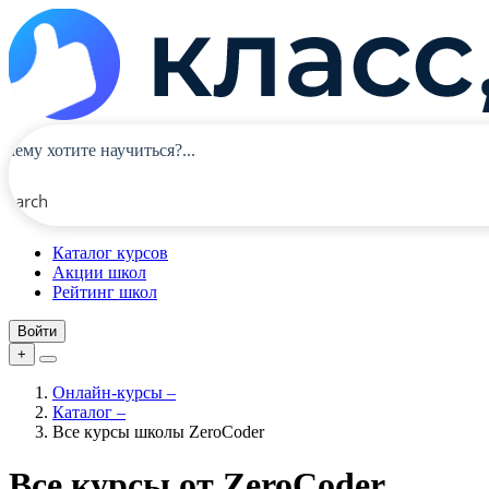
Search
Каталог курсов
Акции школ
Рейтинг школ
Войти
+
Онлайн-курсы
–
Каталог
–
Все курсы школы ZeroCoder
Все курсы от ZeroCoder