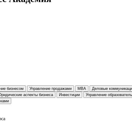
ние бизнесом
Управление продажами
MBA
Деловые коммуникац
ридические аспекты бизнеса
Инвестиции
Управление образовател
сками
рса