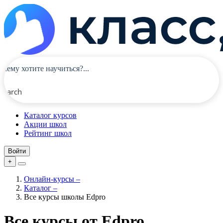
Search
Каталог курсов
Акции школ
Рейтинг школ
Войти
+
Онлайн-курсы
–
Каталог
–
Все курсы школы Edpro
Все курсы от Edpro